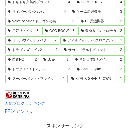
ドキドキ文芸部プラス！
4
FORSPOKEN
4
サイバーパンク2077
4
ゲーム周辺機器
3
Voice of cards ドラゴンの島
3
PC周辺機器
3
月姫リメイク
3
COD:BOCW
3
春ゆきてレトロチカ
2
リトルウィッチノベタ
2
ディオフィールドクロニクル
2
ドラゴンズドグマ2
2
サガエメラルドビヨンド
2
自作PC
2
Stray
2
聖剣伝説3リメイク
2
ドラクエ7リイマジンド
2
Chernobylite
2
スーパーバレットブレイク
1
BLACK SHEEP TOWN
1
人気ブログランキング
FF14アンテナ
スポンサーリンク