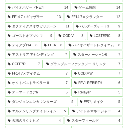
バイオハザードRE:4
14
ゲーム感想
14
FF14 7.x ギャザラー
13
FF14 7.x クラフター
12
タクティクスオウガリボーン
11
バルダーズゲート3
9
ゴーストオブツシマ
9
COD:V
8
LOSTEPIC
8
ディアブロ4
8
FF16
8
バイオハザードレクイエム
8
アストリア アセンディング
7
スターオーシャン6
7
CCFF7R
7
グランブルーファンタジー リリンク
7
FF14 7.x アイテム
7
COD:MW
7
オクトパストラベラーⅡ
7
FFVII REBIRTH
6
アーマードコア6
5
Relayer
5
ダンジョンエンカウンターズ
5
FF7リメイク
5
エルデンリングナイトレイン
5
アイドルマネージャー
4
天穂のサクナヒメ
4
スターフィールド
4