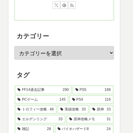
カテゴリー
タグ
FF14過去記事
290
PS5
188
PCゲーム
145
PS4
116
トロフィー攻略
48
実績攻略
33
原神
33
エルデンリング
33
原神攻略メモ
31
雑記
28
バイオハザード8
24