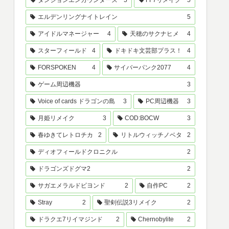
ダンジョンエンカウンターズ
5
FF7リメイク
5
エルデンリングナイトレイン
5
アイドルマネージャー
4
天穂のサクナヒメ
4
スターフィールド
4
ドキドキ文芸部プラス！
4
FORSPOKEN
4
サイバーパンク2077
4
ゲーム周辺機器
3
Voice of cards ドラゴンの島
3
PC周辺機器
3
月姫リメイク
3
COD:BOCW
3
春ゆきてレトロチカ
2
リトルウィッチノベタ
2
ディオフィールドクロニクル
2
ドラゴンズドグマ2
2
サガエメラルドビヨンド
2
自作PC
2
Stray
2
聖剣伝説3リメイク
2
ドラクエ7リイマジンド
2
Chernobylite
2