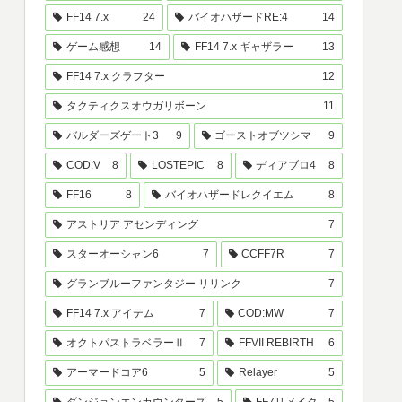
FF14 7.x
24
バイオハザードRE:4
14
ゲーム感想
14
FF14 7.x ギャザラー
13
FF14 7.x クラフター
12
タクティクスオウガリボーン
11
バルダーズゲート3
9
ゴーストオブツシマ
9
COD:V
8
LOSTEPIC
8
ディアブロ4
8
FF16
8
バイオハザードレクイエム
8
アストリア アセンディング
7
スターオーシャン6
7
CCFF7R
7
グランブルーファンタジー リリンク
7
FF14 7.x アイテム
7
COD:MW
7
オクトパストラベラーⅡ
7
FFVII REBIRTH
6
アーマードコア6
5
Relayer
5