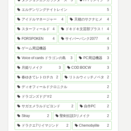
ダンジョンエンカウンターズ
5
FF7リメイク
5
エルデンリングナイトレイン
5
アイドルマネージャー
4
天穂のサクナヒメ
4
スターフィールド
4
ドキドキ文芸部プラス！
4
FORSPOKEN
4
サイバーパンク2077
4
ゲーム周辺機器
3
Voice of cards ドラゴンの島
3
PC周辺機器
3
月姫リメイク
3
COD:BOCW
3
春ゆきてレトロチカ
2
リトルウィッチノベタ
2
ディオフィールドクロニクル
2
ドラゴンズドグマ2
2
サガエメラルドビヨンド
2
自作PC
2
Stray
2
聖剣伝説3リメイク
2
ドラクエ7リイマジンド
2
Chernobylite
2