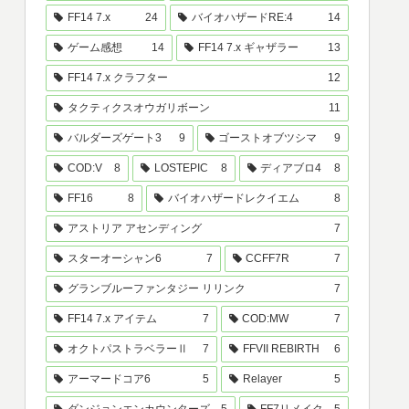
FF14 7.x
24
バイオハザードRE:4
14
ゲーム感想
14
FF14 7.x ギャザラー
13
FF14 7.x クラフター
12
タクティクスオウガリボーン
11
バルダーズゲート3
9
ゴーストオブツシマ
9
COD:V
8
LOSTEPIC
8
ディアブロ4
8
FF16
8
バイオハザードレクイエム
8
アストリア アセンディング
7
スターオーシャン6
7
CCFF7R
7
グランブルーファンタジー リリンク
7
FF14 7.x アイテム
7
COD:MW
7
オクトパストラベラーⅡ
7
FFVII REBIRTH
6
アーマードコア6
5
Relayer
5