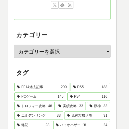
カテゴリー
タグ
FF14過去記事
290
PS5
188
PCゲーム
145
PS4
116
トロフィー攻略
48
実績攻略
33
原神
33
エルデンリング
33
原神攻略メモ
31
雑記
28
バイオハザード8
24