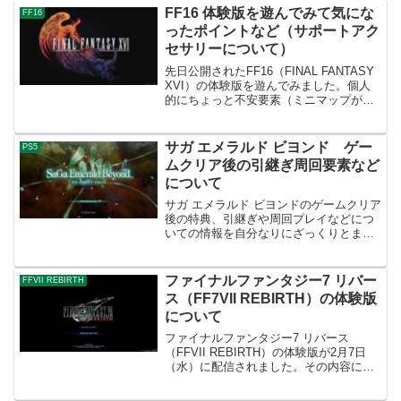
FF16 体験版を遊んでみて気にな
FF16
ったポイントなど（サポートアク
セサリーについて）
先日公開されたFF16（FINAL FANTASY
XVI）の体験版を遊んでみました。個人
的にちょっと不安要素（ミニマップが無
い,画面の暗さ,QTE等）はありますが、
ストーリー・ゲーム性などはかなり面白
そうで製品版へ十分期待できる内容でし
サガ エメラルド ビヨンド ゲー
PS5
た...
ムクリア後の引継ぎ周回要素など
について
サガ エメラルド ビヨンドのゲームクリア
後の特典、引継ぎや周回プレイなどにつ
いての情報を自分なりにざっくりとまと
めてみました。一応ネタバレ情報がある
ので気になる方は注意です。ゲームクリ
ア後に引継ぎや周回プレイなどが解放さ
ファイナルファンタジー7 リバー
FFVII REBIRTH
れる各キャラクターの...
ス（FF7VII REBIRTH）の体験版
について
ファイナルファンタジー7 リバース
（FFVII REBIRTH）の体験版が2月7日
（水）に配信されました。その内容につ
いてを簡単に紹介していきます。体験版
で遊べる範囲について（ニブルヘイム