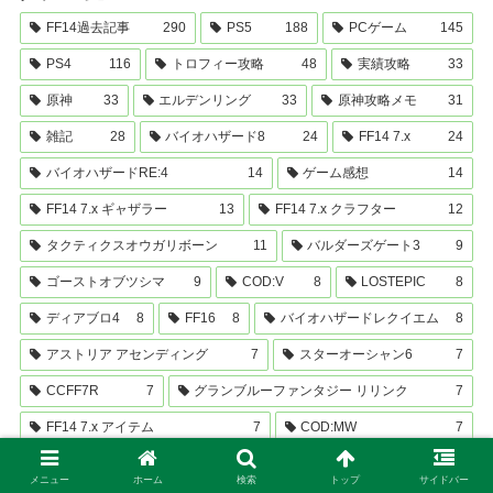
FF14過去記事
290
PS5
188
PCゲーム
145
PS4
116
トロフィー攻略
48
実績攻略
33
原神
33
エルデンリング
33
原神攻略メモ
31
雑記
28
バイオハザード8
24
FF14 7.x
24
バイオハザードRE:4
14
ゲーム感想
14
FF14 7.x ギャザラー
13
FF14 7.x クラフター
12
タクティクスオウガリボーン
11
バルダーズゲート3
9
ゴーストオブツシマ
9
COD:V
8
LOSTEPIC
8
ディアブロ4
8
FF16
8
バイオハザードレクイエム
8
アストリア アセンディング
7
スターオーシャン6
7
CCFF7R
7
グランブルーファンタジー リリンク
7
FF14 7.x アイテム
7
COD:MW
7
オクトパストラベラーⅡ
7
FFVII REBIRTH
6
メニュー
ホーム
検索
トップ
サイドバー