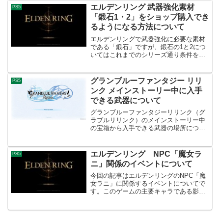
編）2月7日（水）に配信されたリバース
エルデンリング 武器強化素材
PS5
体験版では本編...
「鍛石1・2」をショップ購入でき
るようになる方法について
エルデンリングで武器強化に必要な素材
である「鍛石」ですが、鍛石の1と2につ
いてはこれまでのシリーズ通り条件を満
たせばショップ購入が可能になるようで
した。ゲーム本編の序盤・中盤までで役
立ちそうだったのでそのショップ解放方
グランブルーファンタジー リリ
PS5
法について紹介してみよ...
ンク メインストーリー中に入手
できる武器について
グランブルーファンタジーリリンク（グ
ラブルリリンク）のメインストーリー中
の宝箱から入手できる武器の場所につい
てをまとめてみました。本作での初期メ
ンバー5人については1種類だけ、メイン
ストーリー中にある宝箱から武器を入手
エルデンリング NPC「魔女ラ
PS5
する必要があります。他...
ニ」関係のイベントについて
今回の記事はエルデンリングのNPC「魔
女ラニ」に関係するイベントについてで
す。このゲームの主要キャラである影響
か「魔女ラニ」についてはエンディング
の分岐条件になっていたり、様々なトロ
フィーの解除条件にもなる重要なキャラ