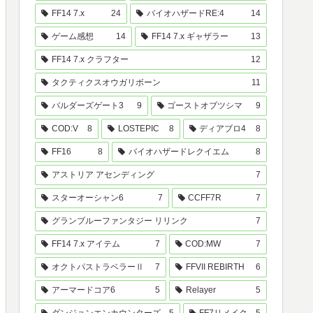
FF14 7.x
24
バイオハザードRE:4
14
ゲーム感想
14
FF14 7.x ギャザラー
13
FF14 7.x クラフター
12
タクティクスオウガリボーン
11
バルダーズゲート3
9
ゴーストオブツシマ
9
COD:V
8
LOSTEPIC
8
ディアブロ4
8
FF16
8
バイオハザードレクイエム
8
アストリア アセンディング
7
スターオーシャン6
7
CCFF7R
7
グランブルーファンタジー リリンク
7
FF14 7.x アイテム
7
COD:MW
7
オクトパストラベラーⅡ
7
FFVII REBIRTH
6
アーマードコア6
5
Relayer
5