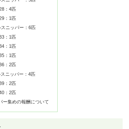
28：4匹
29：1匹
ルスニッパー：6匹
33：1匹
34：1匹
35：1匹
36：2匹
ルスニッパー：4匹
39：2匹
40：2匹
パー集めの報酬について