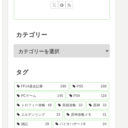
カテゴリー
タグ
FF14過去記事
290
PS5
188
PCゲーム
145
PS4
116
トロフィー攻略
48
実績攻略
33
原神
33
エルデンリング
33
原神攻略メモ
31
雑記
28
バイオハザード8
24