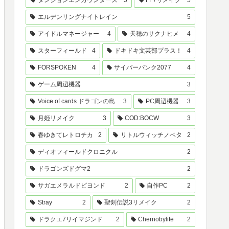
ダンジョンエンカウンターズ
5
FF7リメイク
5
エルデンリングナイトレイン
5
アイドルマネージャー
4
天穂のサクナヒメ
4
スターフィールド
4
ドキドキ文芸部プラス！
4
FORSPOKEN
4
サイバーパンク2077
4
ゲーム周辺機器
3
Voice of cards ドラゴンの島
3
PC周辺機器
3
月姫リメイク
3
COD:BOCW
3
春ゆきてレトロチカ
2
リトルウィッチノベタ
2
ディオフィールドクロニクル
2
ドラゴンズドグマ2
2
サガエメラルドビヨンド
2
自作PC
2
Stray
2
聖剣伝説3リメイク
2
ドラクエ7リイマジンド
2
Chernobylite
2