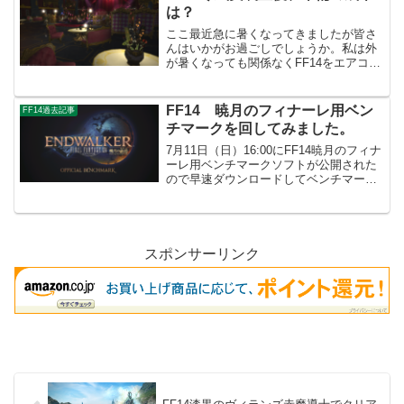
ツールの強化...
は？
ここ最近急に暑くなってきましたが皆さ
んはいかがお過ごしでしょうか。私は外
が暑くなっても関係なくFF14をエアコン
の冷房を効かせた部屋で黙々とプレイし
ています。そんな事情はさておきついに
多くの方々が待ち望んでいたFF14の高難
FF14 暁月のフィナーレ用ベン
FF14過去記事
易度コンテンツ希...
チマークを回してみました。
7月11日（日）16:00にFF14暁月のフィナ
ーレ用ベンチマークソフトが公開された
ので早速ダウンロードしてベンチマーク
を回してみました。このブログ記事筆者
のPC環境などまずベンチマークソフトを
回す前にこのブログの筆者のPC環境を簡
単に紹介...
スポンサーリンク