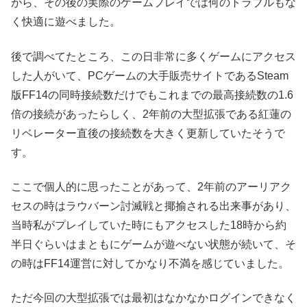
がら、その後の実際のゲームプレイでは何のトラブルもな
く快適に遊べました。
後で調べてたところ、この日非常に多くゲームにアクセス
した人がいて、PCゲームの大手販売サイトであるSteam
版FF14の同時接続数だけでもこれまでの最高接続数の1.6
倍の接続があったらしく、2年前の大型拡張である紅蓮の
リベレーター直後の接続数を大きく更新していたそうで
す。
ここで個人的に思ったことがあって、2年前のアーリアク
セスの時はラウバーン討滅戦と揶揄される出来事があり、
当時私がプレイしていた時にもアクセスした18時から約
半日ぐらいはまともにゲームが遊べない状態が続いて、そ
の時はFF14運営に対してかなり不満を感じていました。
ただ今回の大型拡張では最初はなかなかログインできなく