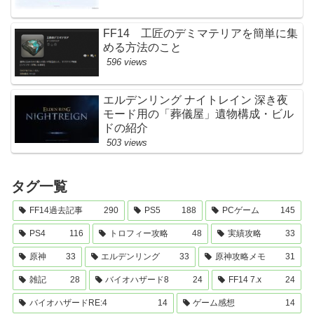
FF14 工匠のデミマテリアを簡単に集
める方法のこと
596 views
エルデンリング ナイトレイン 深き夜
モード用の「葬儀屋」遺物構成・ビル
ドの紹介
503 views
タグ一覧
FF14過去記事
290
PS5
188
PCゲーム
145
PS4
116
トロフィー攻略
48
実績攻略
33
原神
33
エルデンリング
33
原神攻略メモ
31
雑記
28
バイオハザード8
24
FF14 7.x
24
バイオハザードRE:4
14
ゲーム感想
14