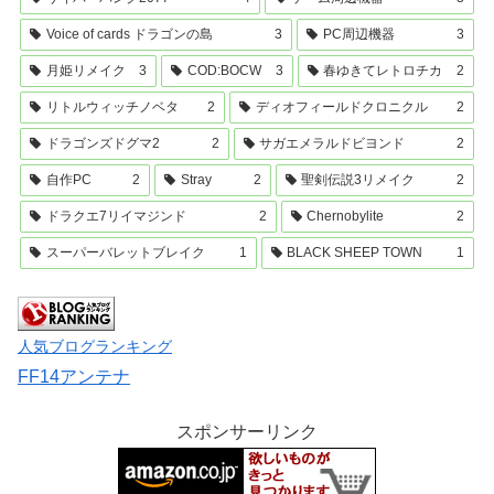
Voice of cards ドラゴンの島
3
PC周辺機器
3
月姫リメイク
3
COD:BOCW
3
春ゆきてレトロチカ
2
リトルウィッチノベタ
2
ディオフィールドクロニクル
2
ドラゴンズドグマ2
2
サガエメラルドビヨンド
2
自作PC
2
Stray
2
聖剣伝説3リメイク
2
ドラクエ7リイマジンド
2
Chernobylite
2
スーパーバレットブレイク
1
BLACK SHEEP TOWN
1
人気ブログランキング
FF14アンテナ
スポンサーリンク