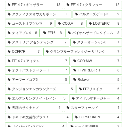
FF14 7.x ギャザラー
13
FF14 7.x クラフター
12
タクティクスオウガリボーン
11
バルダーズゲート3
9
ゴーストオブツシマ
9
COD:V
8
LOSTEPIC
8
ディアブロ4
8
FF16
8
バイオハザードレクイエム
8
アストリア アセンディング
7
スターオーシャン6
7
CCFF7R
7
グランブルーファンタジー リリンク
7
FF14 7.x アイテム
7
COD:MW
7
オクトパストラベラーⅡ
7
FFVII REBIRTH
6
アーマードコア6
5
Relayer
5
ダンジョンエンカウンターズ
5
FF7リメイク
5
エルデンリングナイトレイン
5
アイドルマネージャー
4
天穂のサクナヒメ
4
スターフィールド
4
ドキドキ文芸部プラス！
4
FORSPOKEN
4
サイバーパンク2077
4
ゲーム周辺機器
3