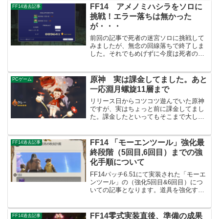
た。そのトラブルというのが、私がFF14
FF14 アメノミハシラをソロに
FF14過去記事
を遊んでいた...
挑戦！エラー落ちは無かった
が・・・
前回の記事で死者の迷宮ソロに挑戦して
みましたが、無念の回線落ちで終了しま
した。それでもめげずに今度は死者の迷
宮ほどは時間が掛からないだろうと思っ
て同じディープダンジョンのアメノミハ
シラに挑戦してみました。前回と同じく
原神 実は課金してました。あと
PCゲーム
今回もレベリングも兼ねて...
一応淵月螺旋11層まで
リリース日からコツコツ遊んでいた原神
ですが、実はちょっと前に課金してまし
た。課金したといってもそこまで大した
金額ではないのですが、かなり攻略が楽
になった部分もあり今回はそのあたりの
事を記事にしてみようかと。あと一応は
FF14 「モーエンツール」強化最
FF14過去記事
淵月螺旋11層までクリア...
終段階（5回目,6回目）までの強
化手順について
FF14パッチ6.51にて実装された「モーエ
ンツール」の（強化5回目&6回目）につ
いての記事となります。道具を強化する
手順やモーエンツールの最後まで強化さ
れた状態での（強化7段階目）装備性能な
どを簡単に紹介していきます。モーエン
FF14零式実装直後、準備の成果
FF14過去記事