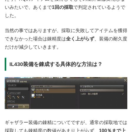
いみたいで、あくまで
1回の採取
で判定されているようで
した。
当然の事ではありますが、採取に失敗してアイテムを獲得
できなかった場合は錬精度は
全く上がらず
、装備の耐久度
だけが減少していきます。
IL430装備を錬成する具体的な方法は？
ギャザラー装備の錬精についてですが、通常の採取地では
採取しても錬精度の数値があまり上がらず、
100％まで上