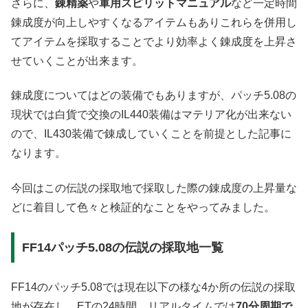
さらに、
錬精薬
や
軍用スピリットマニュアル
など一定時間
錬成度が向上しやすくなるアイテムもありこれらを併用し
てアイテムを採取することでより効率よく錬成度を上昇さ
せていくことが出来ます。
錬成度についてはどの装備でもありますが、パッチ5.08の
現状では白貨で交換のIL440装備はマテリア化が出来ない
ので、IL430装備で錬成していくことを前提とした記事に
なります。
今回はこの伝説の採取地で採取した際の錬成度の上昇量な
どに着目して色々と検証的なことをやってみました。
FF14パッチ5.08の伝説の採取地一覧
FF14のパッチ5.08では現在以下の様な4か所の伝説の採取
地が存在し、ETの24時間、リアルタイムでは
70分周期で