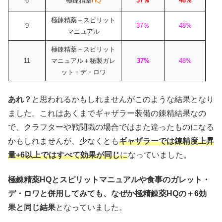
6
極錬精薬
HQ
37％
48%
極錬精薬＋スピリット
9
37％
48%
マニュアル
極錬精薬＋スピリット
11
マニュアル＋秘製ガレ
37%
48%
ット・デ・ロワ
あれ？
と思われるかもしれませんがこのような結果となり
ました。これはあくまでギャザラー装備の錬精結果なの
で、クラフターや戦闘職の場合ではまた違ったものになる
かもしれませんが、少なくとも
ギャザラーでは錬精度上昇
量+6以上ではすべて効果が同じ
に
なっていました。
極錬精薬HQとスピリットマニュアルや食事のガレット・
デ・ロワと併用してみても、なぜか極精錬薬HQの＋6効
果と同じ結果
となっていました。