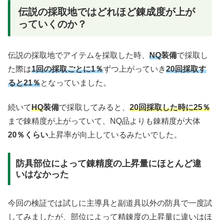
伝説の採取地ではどれほど錬成度が上が
っていくのか？
伝説の採取地でアイテムを採取した時、
NQ
装備
で採取し
た際は
1回の採取ごとに1％
ずつ上がっていき
20回採取す
ると21％
となっていました。
続いて
HQ
装備
で採取してみると、
20回採取した時に25％
まで錬精度が上がっていて、NQ品よりも錬精度が大体
20％くらい
上昇率が向上しているみたいでした。
防具部位によって錬精度の上昇量にほとんど違
いはなかった
今回の検証では試しに主導具と副道具以外の防具で一度試
してみましたが、部位によって精錬度の上昇量に違いはほ