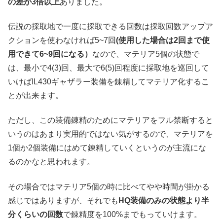
の差が3倍以上
ありました。
伝説の採取地で一度に採取できる回数は採取回数アップア
クションを使わなければ5~7回
(使用した場合は2回まで使
用できて6~9回になる）
なので、マテリア5個の状態で
は、最小で4(3)回、最大で6(5)回程度に採取地を巡回して
いけばIL430ギャザラー装備を錬精してマテリア化するこ
とが出来ます。
ただし、この装備錬精のためにマテリアをフル禁断すると
いうのはあまり実用的ではない気がするので、マテリアを
1個か2個装備にはめて錬精していくというのが主流にな
るのかなと思われます。
その場合ではマテリア5個の時に比べてやや時間が掛かる
感じではありますが、それでも
HQ装備のみの状態より半
分くらいの回数
で錬精度を100%までもっていけます。