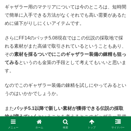
ギャザラー用のマテリアについては今のところは、短時間
で簡単に入手できる方法がなくそれでも高い需要があるた
めに値下がりしにくいアイテムです。
さらにFF14のパッチ5.08現在ではこの伝説の採取地で採
れる素材がまた高値で取引されているということもあり、
その
素材を採るついでにこのギャザラー装備の錬精も狙っ
てみる
というのも金策の手段として考えてもいいと思いま
す。
なのでこのギャザラー装備の錬精を試しにやってみるとい
うのはいかかでしょうか。
また
パッチ5.1以降で新しい素材が獲得できる伝説の採取
地が増えていく
ということを考えるとこのギャザラー装備
錬精というのはより実用性が増していくという可能性もあ
メニュー
ホーム
検索
トップ
サイドバー