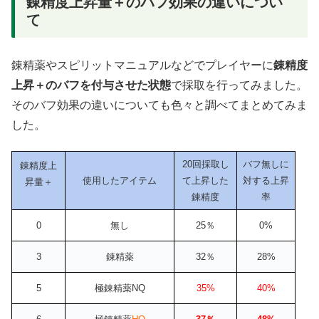
錬精度上昇量＋のバフ効果の違いについ
て
錬精薬やスピリットマニュアルなどでプレイヤーに
錬精度
上昇＋のバフを付与させた状態
で採取を行ってみました。
そのバフ効果の違いについても色々と調べてまとめてみま
した。
20回採取し
バフ無しに
錬精度上
使用したアイテム
て上昇した
対する上昇
昇量＋
錬精度
率
0
無し
25％
0%
3
錬精薬
32％
28%
5
極錬精薬NQ
35%
40%