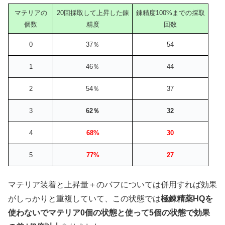
マテリアの
20回採取して上昇した錬
錬精度100%までの採取
個数
精度
回数
0
37％
54
1
46％
44
2
54％
37
3
62％
32
4
68%
30
5
77%
27
マテリア装着と上昇量＋のバフについては併用すれば効果
がしっかりと重複していて、この状態では
極錬精薬HQを
使わないでマテリア0個の状態と使って5個の状態で効果