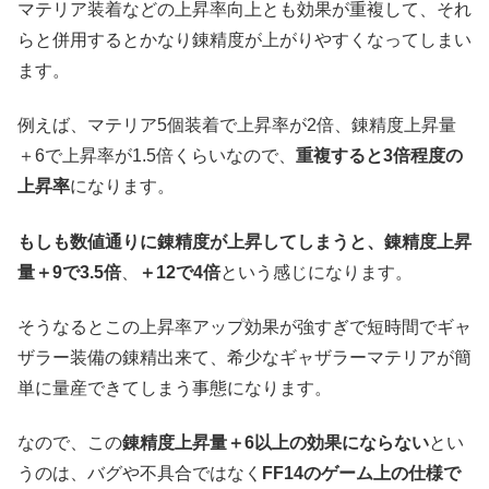
マテリア装着などの上昇率向上とも効果が重複して、それ
らと併用するとかなり錬精度が上がりやすくなってしまい
ます。
例えば、マテリア5個装着で上昇率が2倍、錬精度上昇量
＋6で上昇率が1.5倍くらいなので、
重複すると3倍程度の
上昇率
になります。
もしも数値通りに錬精度が上昇してしまうと、錬精度上昇
量＋9で3.5倍
、
＋12で4倍
という感じになります。
そうなるとこの上昇率アップ効果が強すぎで短時間でギャ
ザラー装備の錬精出来て、希少なギャザラーマテリアが簡
単に量産できてしまう事態になります。
なので、この
錬精度上昇量＋6以上の効果にならない
とい
うのは、バグや不具合ではなく
FF14のゲーム上の仕様で