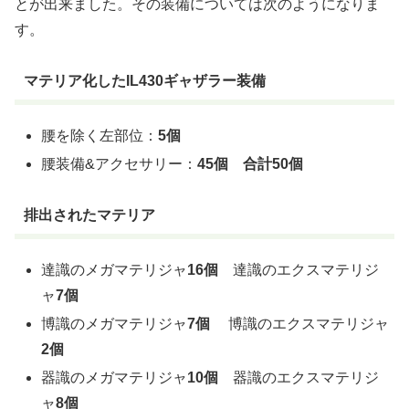
とが出来ました。その装備については次のようになりま
す。
マテリア化したIL430ギャザラー装備
腰を除く左部位：
5個
腰装備&アクセサリー：
45個
合計50個
排出されたマテリア
達識のメガマテリジャ
16個
達識のエクスマテリジ
ャ
7個
博識のメガマテリジャ
7個
博識のエクスマテリジャ
2個
器識のメガマテリジャ
10個
器識のエクスマテリジ
ャ
8個