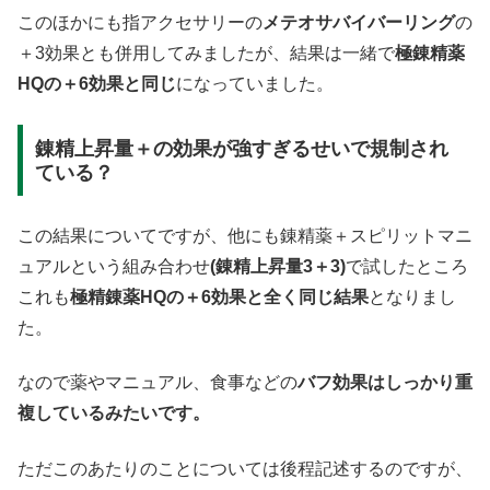
このほかにも指アクセサリーの
メテオサバイバーリング
の
＋3効果とも併用してみましたが、結果は一緒で
極錬精薬
HQの＋6効果と同じ
になっていました。
錬精上昇量＋の効果が強すぎるせいで規制され
ている？
この結果についてですが、他にも錬精薬＋スピリットマニ
ュアルという組み合わせ
(錬精上昇量3＋3)
で試したところ
これも
極精錬薬HQの＋6効果と全く同じ結果
となりまし
た。
なので薬やマニュアル、食事などの
バフ効果はしっかり重
複しているみたいです。
ただこのあたりのことについては後程記述するのですが、