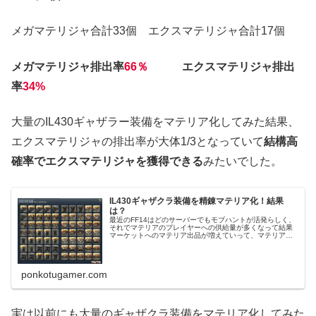
メガマテリジャ合計33個 エクスマテリジャ合計17個
メガマテリジャ排出率
66％
エクスマテリジャ排出
率
34%
大量のIL430ギャザラー装備をマテリア化してみた結果、
エクスマテリジャの排出率が大体1/3となっていて
結構高
確率でエクスマテリジャを獲得できる
みたいでした。
IL430ギャザクラ装備を精錬マテリア化！結果
は？
最近のFF14はどのサーバーでもモブハントが活発らしく、
それでマテリアのプレイヤーへの供給量が多くなって結果
マーケットへのマテリア出品が増えていって、マテリアの
値段が下がるみたいな流れを予想していたのですけれど
も、その読みが全然当たりません...
ponkotugamer.com
実は以前にも大量のギャザクラ装備をマテリア化してみた