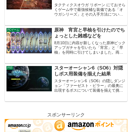
て
タクティクスオウガ リボーン にておそら
くゲーム中で最強候補な装備である「オ
ウガシリーズ」とその入手方法について
まとめてみました。この装備を入手する
ことによって、エンドコンテンツなどの
攻略に役立てると思いこのブログでも紹
原神 宵宮と早柚を引けたのでち
PCゲーム
介してみようと思いま...
ょっとした雑感などを
8月10日に内容が新しくなった原神ピック
アップガチャを引いたら「宵宮」と「早
柚」を同時に引けてしまいました。両方
とも中々にピーキーな性能なキャラクタ
ーであり、せっかくなのでそのちょっと
使用してみた雑感を記事にしていこうと
スターオーシャン6（SO6）対隠
PS5
思いました。宵宮のキ...
しボス用装備を揃えた結果
スターオーシャン6（SO6）の隠しダンジ
ョン「ファーゼスト・ピラー」の最奥に
出現するボスについて装備を揃えて挑ん
でみました。正統な攻略方法では無いと
思われるので、そういった内容が苦手で
あればプラウザバックなどの対応をお願
いします。操作キャラ...
スポンサーリンク