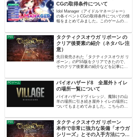
CGの取得条件について
Idol Manager（アイドルマネージャー）
の各イベントCGの取得条件についての情
報をまとめてみました。このゲームのイ
ベントCGをコンプリートすることで、実
績「底の底まで」を解除することができ
ます。実績に関連する攻略情報があまり
タクティクスオウガ リボーン の
PS5
なく、個...
クリア後要素の紹介（ネタバレ注
意）
先日発売された「タクティクスオウガ リ
ボーン」のPS5版をクリアできたので、
そのクリア後要素の紹介などを記事にし
ました。発売間もないので、情報に不確
かな所があると思われるので随時更新し
ていく予定です。ネタバレ情報が当然あ
バイオハザード8 全屋外トイレ
PCゲーム
るので、気になる方は...
の場所一覧について
バイオハザードヴィレッジ、魔除けの山
羊の場所に引き続き屋外トイレの場所に
ついてもまとめてみました。こちらの屋
外トイレについては村エリア限定で本編
中では全て10個と数は多くなく難しくは
なさそうですが、1週中で全て調べないと
タクティクスオウガ リボーン
PS5
進捗状態がリセットさ...
本作で非常に強力な装備「オウガ
シリーズ」とその入手方法につい