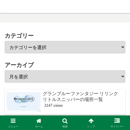
カテゴリー
アーカイブ
グランブルーファンタジー リリンク
リトルスニッパーの場所一覧
3147 views
バイオハザード レクイエム「LEON
MUST DIE FOREVER」のクリア特典
メニュー
ホーム
検索
トップ
サイドバー