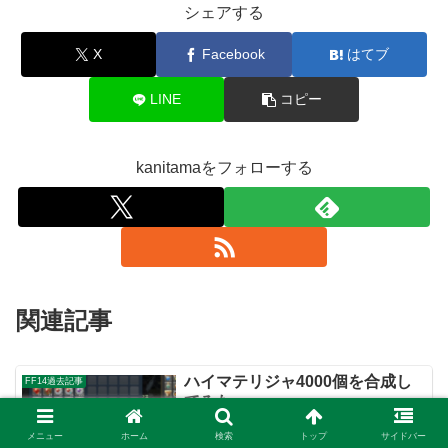
シェアする
X
Facebook
はてブ
LINE
コピー
kanitamaをフォローする
関連記事
ハイマテリジャ4000個を合成し
FF14過去記事
てみた
自分が持っていた分とマーケットから買
メニュー
ホーム
検索
トップ
サイドバー
い占めた4000個のマテリアを合成してみ