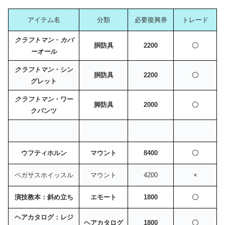
アイテム名
分類
必要復興券
トレード
クラフトマン
・
カバ
胴防具
2200
〇
ーオール
クラフトマン
・シン
胴防具
2200
〇
グレット
クラフトマン
・ワー
脚防具
2000
〇
クパンツ
ウフティホルン
マウント
8400
〇
ペガサスホイッスル
マウント
4200
×
演技教本：斜め立ち
エモート
1800
〇
ヘアカタログ：レジ
ヘアカタログ
1800
〇