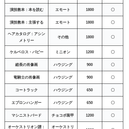
演技教本：本を読む
エモート
1800
〇
演技教本：主張する
エモート
1800
〇
ヘアカタログ：アシン
その他
1800
〇
メトリー
ケルベロス・パピー
ミニオン
1200
〇
総長の肖像画
ハウジング
900
〇
竜騎士の肖像画
ハウジング
900
〇
コートラック
ハウジング
650
〇
エプロンハンガー
ハウジング
650
〇
マシニストバード
チョコボ装甲
1200
〇
オーケストリオン譜：
オーケストリ