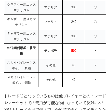
クラフター用エクス
マテリア
300
〇
マテリジャ
ギャザラー用メガマ
マテリア
240
〇
テリジャ
ギャザラー用エクス
マテリア
300
〇
マテリジャ
転送網利用券：蒼天
テレポ券
500
×
街
スカイパイレーツス
その他
40
×
ポイル：真鍮
スカイパイレーツス
その他
40
×
ポイル：鋼鉄
トレード〇となっているものは他プレイヤーとのトレード
やマーケットでの売買が可能な物になっていて反対に×の
物はトレード不可で個人でしか所持できないアイテムとな