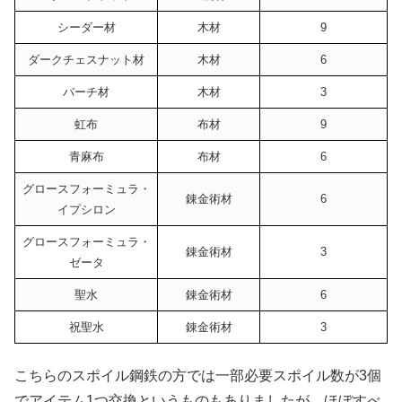
シーダー材
木材
9
ダークチェスナット材
木材
6
バーチ材
木材
3
虹布
布材
9
青麻布
布材
6
グロースフォーミュラ・
錬金術材
6
イプシロン
グロースフォーミュラ・
錬金術材
3
ゼータ
聖水
錬金術材
6
祝聖水
錬金術材
3
こちらのスポイル鋼鉄の方では一部必要スポイル数が3個
でアイテム1つ交換というものもありましたが、ほぼすべ