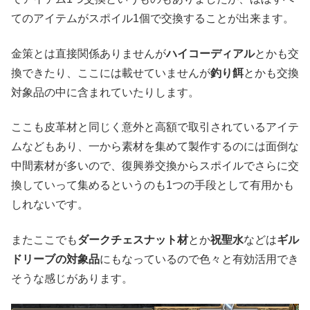
てのアイテムがスポイル1個で交換することが出来ます。
金策とは直接関係ありませんが
ハイコーディアル
とかも交
換できたり、ここには載せていませんが
釣り餌
とかも交換
対象品の中に含まれていたりします。
ここも皮革材と同じく意外と高額で取引されているアイテ
ムなどもあり、一から素材を集めて製作するのには面倒な
中間素材が多いので、復興券交換からスポイルでさらに交
換していって集めるというのも1つの手段として有用かも
しれないです。
またここでも
ダークチェスナット材
とか
祝聖水
などは
ギル
ドリーブの対象品
にもなっているので色々と有効活用でき
そうな感じがあります。