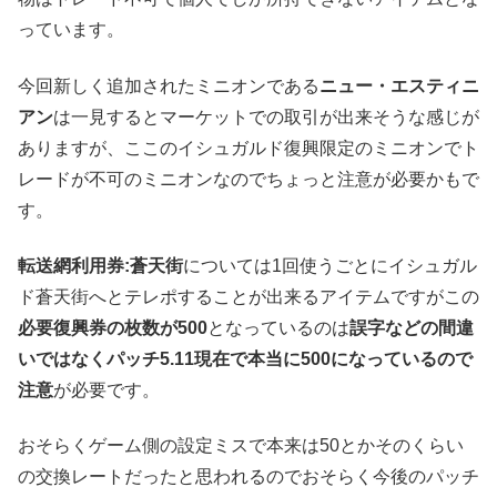
っています。
今回新しく追加されたミニオンである
ニュー・エスティニ
アン
は一見するとマーケットでの取引が出来そうな感じが
ありますが、ここのイシュガルド復興限定のミニオンでト
レードが不可のミニオンなのでちょっと注意が必要かもで
す。
転送網利用券:蒼天街
については1回使うごとにイシュガル
ド蒼天街へとテレポすることが出来るアイテムですがこの
必要復興券の枚数が500
となっているのは
誤字などの間違
いではなくパッチ5.11現在で本当に500になっているので
注意
が必要です。
おそらくゲーム側の設定ミスで本来は50とかそのくらい
の交換レートだったと思われるのでおそらく今後のパッチ