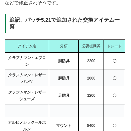
などで修正されそうです。
追記、パッチ5.21で追加された交換アイテム一
覧
アイテム名
分類
必要復興券
トレード
クラフトマン
・エプロ
胴防具
2200
〇
ン
クラフトマン
・レザー
脚防具
2000
〇
パンツ
クラフトマン
・レザー
足防具
1200
〇
シューズ
アルビノカラクールホ
マウント
8400
〇
ルン