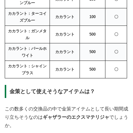
ンブルー
カカラント：ターコイ
カカラント
100
〇
ズブルー
カカラント：ガンメタ
カカラント
500
〇
ル
カカラント：パールホ
カカラント
500
〇
ワイト
カカラント：シャイン
カカラント
500
〇
ブラス
金策として使えそうなアイテムは？
この数多くの交換品の中で金策アイテムとして長い期間成
り立ちそうなのは
ギャザラーのエクスマテリジャ
でしょう
か。