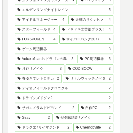
ダンジョンエンカウンターズ
5
FF7リメイク
5
エルデンリングナイトレイン
5
アイドルマネージャー
4
天穂のサクナヒメ
4
スターフィールド
4
ドキドキ文芸部プラス！
4
FORSPOKEN
4
サイバーパンク2077
4
ゲーム周辺機器
3
Voice of cards ドラゴンの島
3
PC周辺機器
3
月姫リメイク
3
COD:BOCW
3
春ゆきてレトロチカ
2
リトルウィッチノベタ
2
ディオフィールドクロニクル
2
ドラゴンズドグマ2
2
サガエメラルドビヨンド
2
自作PC
2
Stray
2
聖剣伝説3リメイク
2
ドラクエ7リイマジンド
2
Chernobylite
2