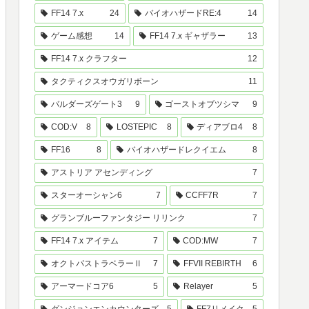
FF14 7.x
24
バイオハザードRE:4
14
ゲーム感想
14
FF14 7.x ギャザラー
13
FF14 7.x クラフター
12
タクティクスオウガリボーン
11
バルダーズゲート3
9
ゴーストオブツシマ
9
COD:V
8
LOSTEPIC
8
ディアブロ4
8
FF16
8
バイオハザードレクイエム
8
アストリア アセンディング
7
スターオーシャン6
7
CCFF7R
7
グランブルーファンタジー リリンク
7
FF14 7.x アイテム
7
COD:MW
7
オクトパストラベラーⅡ
7
FFVII REBIRTH
6
アーマードコア6
5
Relayer
5