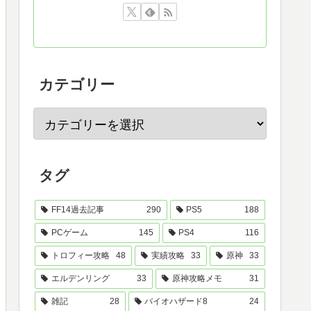
カテゴリー
タグ
FF14過去記事
290
PS5
188
PCゲーム
145
PS4
116
トロフィー攻略
48
実績攻略
33
原神
33
エルデンリング
33
原神攻略メモ
31
雑記
28
バイオハザード8
24