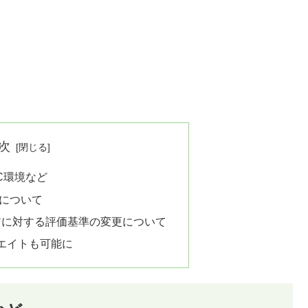
次
C環境など
について
アに対する評価基準の変更について
エイトも可能に