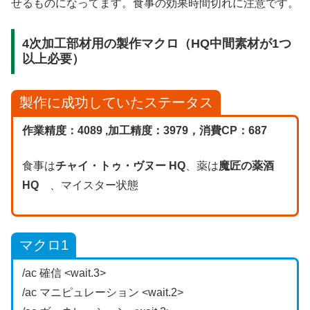
せるものになってます。食事の効果時間切れに注意です。
4次加工部材用の製作マクロ（HQ中間素材が1つ
以上必要）
製作に成功していたステータス
作業精度：4089 ,加工精度：3979，消費CP：687
食事は
チャイ・トゥ・ヴヌー HQ
、薬は
魔匠の薬酒
HQ
、マイスター状態
マクロ
1
/ac 確信 <wait.3>
/ac マニピュレーション <wait.2>