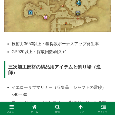
技術力3650以上：獲得数ボーナスアップ発生率+
GP920以上：採取回数/耐久+1
三次加工部材の納品用アイテムと釣り場（漁
師）
イエローサブマリナー（収集品：シャフトの霊砂）
×40～80
フォーギヴン・メランコリー（収集品：リールの霊
砂）×40～80
メニュー
ホーム
検索
トップ
サイドバー