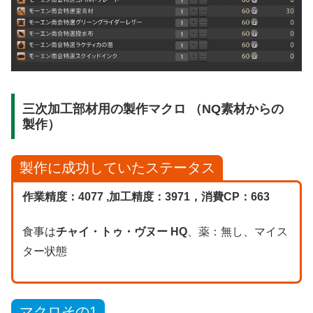
三次加工部材用の製作マクロ （NQ素材からの
製作）
製作に成功していたステータス
作業精度：4077 ,加工精度：3971，消費CP：663
食事は
チャイ・トゥ・ヴヌー HQ
、薬：無し、マイス
ター状態
マクロ
その1