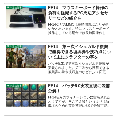
人をいるかもしれません。現在パッチ
5.08ではILが470(武器はIL475)が最大で...
FF14 マウスキーボード操作の
FF14過去記事
負荷を軽減するPC周辺アクセサ
リーなどの紹介を
FF14などのMMOは長時間遊ぶことが多
いかと思います。特にマウスキーボード
操作をしている場合では長時間操作して
いると肩こりとか操作疲れを感じでしま
うことも。そこで今回その操作の負荷を
軽減できるPC周辺アクセサリーなどの紹
FF14 第三次イシュガルド復興
FF14過去記事
介をしていきたいと...
で獲得できる復興券や技巧点につ
いて主にクラフターの事を
パッチ5.31で第三次イシュガルド復興が
実装されました。第二次から獲得できる
復興券の量や技巧点のなどに少々変更が
あったようでしたので、簡単にですが主
にクラフターの納品物関係の事をまとめ
てみました。パッチ5.31第三次復興でク
FF14 パッチ6.0実装直後に装備
FF14過去記事
ラフターが獲得で...
分解！
FF14暁月のフィナーレついに実装された
わけですが、そこで金策というよりは新
環境のための荷物整理に6.0で分解可能に
なった装備を一通りやってみました。そ
の新しく獲得できるようになった物とか