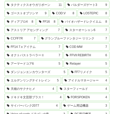
タクティクスオウガリボーン
11
バルダーズゲート3
9
ゴーストオブツシマ
9
COD:V
8
LOSTEPIC
8
ディアブロ4
8
FF16
8
バイオハザードレクイエム
8
アストリア アセンディング
7
スターオーシャン6
7
CCFF7R
7
グランブルーファンタジー リリンク
7
FF14 7.x アイテム
7
COD:MW
7
オクトパストラベラーⅡ
7
FFVII REBIRTH
6
アーマードコア6
5
Relayer
5
ダンジョンエンカウンターズ
5
FF7リメイク
5
エルデンリングナイトレイン
5
アイドルマネージャー
4
天穂のサクナヒメ
4
スターフィールド
4
ドキドキ文芸部プラス！
4
FORSPOKEN
4
サイバーパンク2077
4
ゲーム周辺機器
3
Voice of cards ドラゴンの島
3
PC周辺機器
3