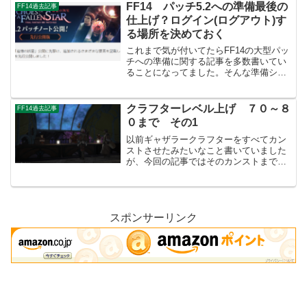
を簡単に紹介していきます。分解可能に
FF14 パッチ5.2への準備最後の
FF14過去記事
なった装備とその...
仕上げ？ログイン(ログアウト)す
る場所を決めておく
これまで気が付いてたらFF14の大型パッ
チへの準備に関する記事を多数書いてい
ることになってました。そんな準備シリ
ーズ？も最後の仕上げということで今回
の記事にいてはFF14のメンテナンス前に
あらかじめログアウトする場所を決めて
クラフターレベル上げ ７０～８
FF14過去記事
おくという内容で...
０まで その1
以前ギャザラークラフターをすべてカン
ストさせたみたいなこと書いていました
が、今回の記事ではそのカンストまでの
レベル上げの事を話していきたいと思い
ます。ちなみに私はこの漆黒のヴィラン
ズが来る前の段階でギャザラークラフタ
ーをすべて70レベルまで...
スポンサーリンク