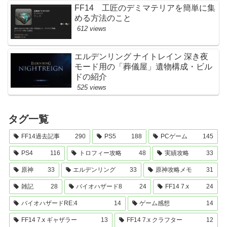
FF14 工匠のデミマテリアを簡単に集
める方法のこと
612 views
エルデンリング ナイトレイン 深き夜
モード用の「葬儀屋」遺物構成・ビル
ドの紹介
525 views
タグ一覧
FF14過去記事
290
PS5
188
PCゲーム
145
PS4
116
トロフィー攻略
48
実績攻略
33
原神
33
エルデンリング
33
原神攻略メモ
31
雑記
28
バイオハザード8
24
FF14 7.x
24
バイオハザードRE:4
14
ゲーム感想
14
FF14 7.x ギャザラー
13
FF14 7.x クラフター
12