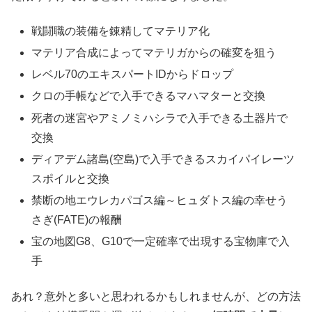
戦闘職の装備を錬精してマテリア化
マテリア合成によってマテリガからの確変を狙う
レベル70のエキスパートIDからドロップ
クロの手帳などで入手できるマハマターと交換
死者の迷宮やアミノミハシラで入手できる土器片で
交換
ディアデム諸島(空島)で入手できるスカイパイレーツ
スポイルと交換
禁断の地エウレカパゴス編～ヒュダトス編の幸せう
さぎ(FATE)の報酬
宝の地図G8、G10で一定確率で出現する宝物庫で入
手
あれ？意外と多いと思われるかもしれませんが、どの方法