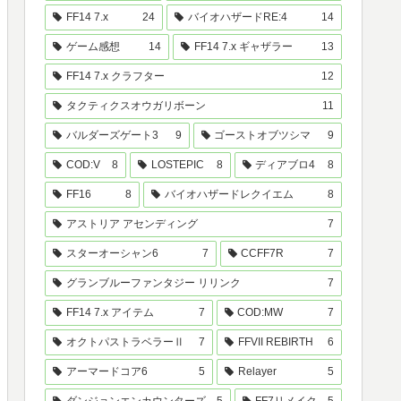
FF14 7.x
24
バイオハザードRE:4
14
ゲーム感想
14
FF14 7.x ギャザラー
13
FF14 7.x クラフター
12
タクティクスオウガリボーン
11
バルダーズゲート3
9
ゴーストオブツシマ
9
COD:V
8
LOSTEPIC
8
ディアブロ4
8
FF16
8
バイオハザードレクイエム
8
アストリア アセンディング
7
スターオーシャン6
7
CCFF7R
7
グランブルーファンタジー リリンク
7
FF14 7.x アイテム
7
COD:MW
7
オクトパストラベラーⅡ
7
FFVII REBIRTH
6
アーマードコア6
5
Relayer
5