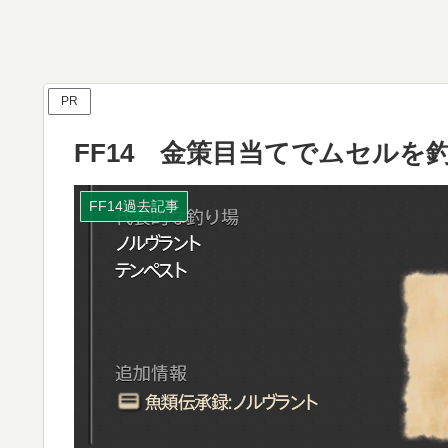
PR
FF14 金策目当てでムセルを
FF14過去記事