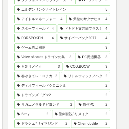
ダンジョンエンカウンターズ
5
FF7リメイク
5
エルデンリングナイトレイン
5
アイドルマネージャー
4
天穂のサクナヒメ
4
スターフィールド
4
ドキドキ文芸部プラス！
4
FORSPOKEN
4
サイバーパンク2077
4
ゲーム周辺機器
3
Voice of cards ドラゴンの島
3
PC周辺機器
3
月姫リメイク
3
COD:BOCW
3
春ゆきてレトロチカ
2
リトルウィッチノベタ
2
ディオフィールドクロニクル
2
ドラゴンズドグマ2
2
サガエメラルドビヨンド
2
自作PC
2
Stray
2
聖剣伝説3リメイク
2
ドラクエ7リイマジンド
2
Chernobylite
2