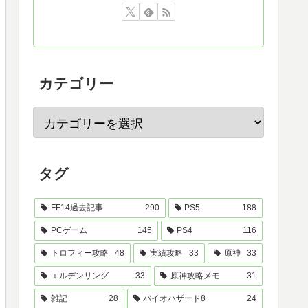
カテゴリー
タグ
FF14過去記事
290
PS5
188
PCゲーム
145
PS4
116
トロフィー攻略
48
実績攻略
33
原神
33
エルデンリング
33
原神攻略メモ
31
雑記
28
バイオハザード8
24