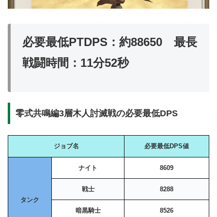
必要最低PTDPS：約88650
最長
戦闘時間：11分52秒
零式共鳴編3層木人討滅戦の必要最低DPS
ジョブ名
必要最低DPS値
ナイト
8609
戦士
8288
タンク
暗黒騎士
8526