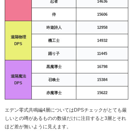
忍者
14636
侍
15606
吟遊詩人
12958
遠隔物理
機工士
14932
DPS
踊り子
11445
黒魔導士
16798
遠隔魔法
召喚士
15384
DPS
赤魔導士
15622
エデン零式共鳴編4層についてはDPSチェックがとても厳
しいとの噂があるものの数値だけに注目すると3層とそれ
ほど差が無いように見えます。