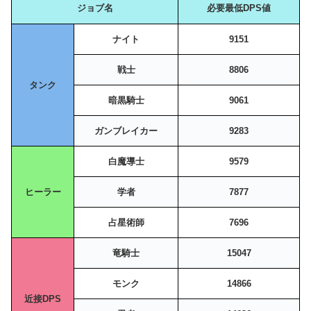
ジョブ名
必要最低DPS値
ナイト
9151
戦士
8806
タンク
暗黒騎士
9061
ガンブレイカー
9283
白魔導士
9579
ヒーラー
学者
7877
占星術師
7696
竜騎士
15047
モンク
14866
近接DPS