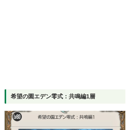
希望の園エデン零式：共鳴編1層