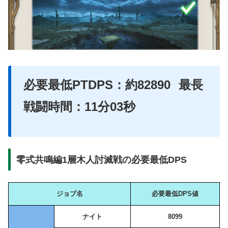
必要最低PTDPS：約82890
最長
戦闘時間：11分03秒
零式共鳴編1層木人討滅戦の必要最低DPS
ジョブ名
必要最低DPS値
ナイト
8099