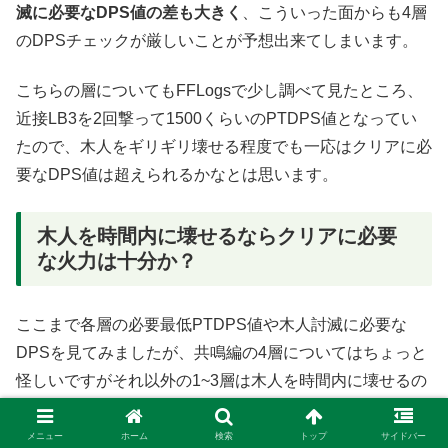
滅に必要なDPS値の差も大きく
、こういった面からも4層
のDPSチェックが厳しいことが予想出来てしまいます。
こちらの層についてもFFLogsで少し調べて見たところ、
近接LB3を2回撃って1500くらいのPTDPS値となってい
たので、木人をギリギリ壊せる程度でも一応はクリアに必
要なDPS値は超えられるかなとは思います。
木人を時間内に壊せるならクリアに必要
な火力は十分か？
ここまで各層の必要最低PTDPS値や木人討滅に必要な
DPSを見てみましたが、共鳴編の4層についてはちょっと
怪しいですがそれ以外の1~3層は木人を時間内に壊せるの
なら火力は十分な感じはあります。
メニュー
ホーム
検索
トップ
サイドバー