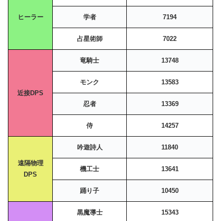
ヒーラー
学者
7194
占星術師
7022
竜騎士
13748
モンク
13583
近接DPS
忍者
13369
侍
14257
吟遊詩人
11840
遠隔物理
機工士
13641
DPS
踊り子
10450
黒魔導士
15343