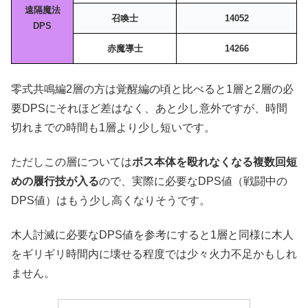
遠隔魔法
召喚士
14052
DPS
赤魔導士
14266
零式共鳴編2層の方は覚醒編の頃と比べると1層と2層の必
要DPSにそれほど差はなく、あと少し意外ですが、時間
切れまでの時間も1層より少し短いです。
ただしこの層については
ボス本体を殴れなくなる複数回短
めの履行技が入る
ので、実際に必要なDPS値（戦闘中の
DPS値）はもう少し高くなりそうです。
木人討滅に必要なDPS値を参考にすると1層と同様に木人
をギリギリ時間内に壊せる程度では少々火力不足かもしれ
ません。