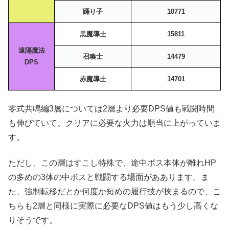
踊り子
10771
黒魔導士
15811
遠隔魔法
召喚士
14479
DPS
赤魔導士
14701
零式共鳴編3層については2層より必要DPS値も戦闘時間
も伸びていて、クリアに必要な火力は順当に上がっていま
す。
ただし、この層はすこし特殊で、途中ボス本体が離れHP
の多めの3体の中ボスと戦闘する場面がああります。ま
た、強制転移だとか何度か短めの履行技が挟まるので、こ
ちらも2層と同様に実際に必要なDPS値はもう少し高くな
りそうです。