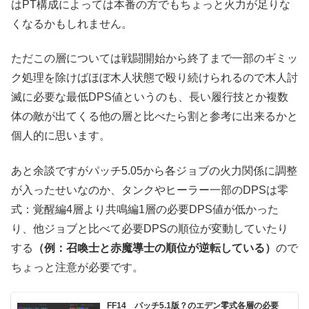
はPT構成によっては本番の方でもちょっと火力が足りな
くなるかもしれません。
ただこの層については戦闘開始から終了まで一部のギミッ
ク処理を除けばほぼ木人状態で殴り続けられるので木人討
滅に必要な最低DPS値というのも、長い履行技とか複数
体の敵が出てくる他の層と比べたら割と参考に出来るかと
個人的に思います。
あと余談ですがパッチ5.05から各ジョブの火力関係に調整
が入ったせいなのか、タンクやヒーラー一部のDPSは零
式：覚醒編4層より共鳴編1層の必要DPS値が低かった
り、他ジョブと比べて必要DPSの順位が変動していたり
する
（例：召喚士と赤魔導士の順位が逆転している）
ので
ちょっと注意が必要です。
FF14 パッチ5.1版？のエデン零式各層の必要