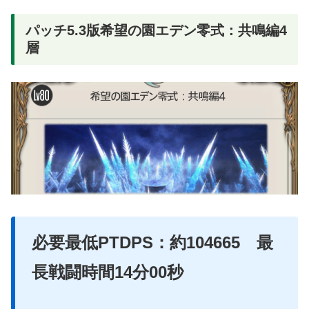
パッチ5.3版希望の園エデン零式：共鳴編4
層
必要最低PTDPS：約104665 最
長戦闘時間14分00秒