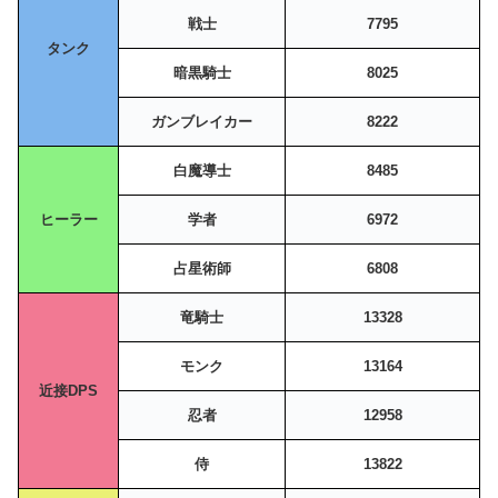
戦士
7795
タンク
暗黒騎士
8025
ガンブレイカー
8222
白魔導士
8485
ヒーラー
学者
6972
占星術師
6808
竜騎士
13328
モンク
13164
近接DPS
忍者
12958
侍
13822