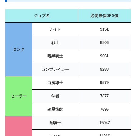
ジョブ名
必要最低DPS値
ナイト
9151
戦士
8806
タンク
暗黒騎士
9061
ガンブレイカー
9283
白魔導士
9579
ヒーラー
学者
7877
占星術師
7696
竜騎士
15047