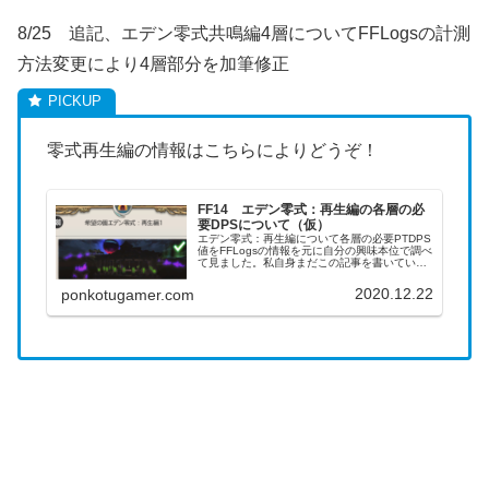
8/25 追記、エデン零式共鳴編4層についてFFLogsの計測
方法変更により4層部分を加筆修正
零式再生編の情報はこちらによりどうぞ！
FF14 エデン零式：再生編の各層の必
要DPSについて（仮）
エデン零式：再生編について各層の必要PTDPS
値をFFLogsの情報を元に自分の興味本位で調べ
て見ました。私自身まだこの記事を書いている
時点では2層までしかクリアできていないので、
途中の解説についてはほぼ当てにならないと思
2020.12.22
ponkotugamer.com
いますし、まだ実装...