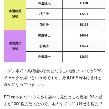
吟遊詩人
11478
遠隔物理
機工士
13221
DPS
踊り子
10138
黒魔導士
14874
遠隔魔法
召喚士
13624
DPS
赤魔導士
13830
エデン零式：共鳴編の初めとなるこの層についてはDPS
チェックが緩いという噂ですが、必要DPS自体は意外と
高めになっていました。
FFLogs内のデータを少し調べて見たところ近接LB3の威
力が1000程度だったので、木人をギリギリ壊せる程度で