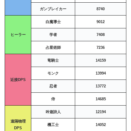
ガンブレイカー
8740
白魔導士
9012
ヒーラー
学者
7408
占星術師
7236
竜騎士
14159
モンク
13994
近接DPS
忍者
13772
侍
14685
吟遊詩人
12194
遠隔物理
機工士
14052
DPS