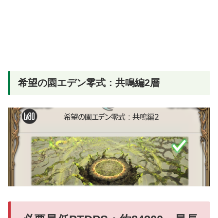
希望の園エデン零式：共鳴編2層