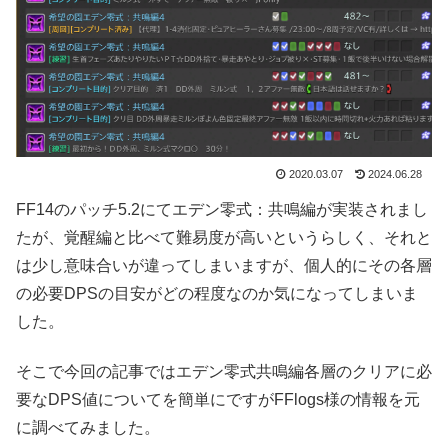
2020.03.07
2024.06.28
FF14のパッチ5.2にてエデン零式：共鳴編が実装されまし
たが、覚醒編と比べて難易度が高いというらしく、それと
は少し意味合いが違ってしまいますが、個人的にその各層
の必要DPSの目安がどの程度なのか気になってしまいま
した。
そこで今回の記事ではエデン零式共鳴編各層のクリアに必
要なDPS値についてを簡単にですがFFlogs様の情報を元
に調べてみました。