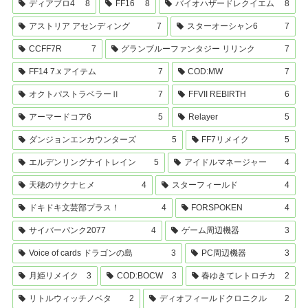
ディアブロ4
8
FF16
8
バイオハザードレクイエム
8
アストリア アセンディング
7
スターオーシャン6
7
CCFF7R
7
グランブルーファンタジー リリンク
7
FF14 7.x アイテム
7
COD:MW
7
オクトパストラベラーⅡ
7
FFVII REBIRTH
6
アーマードコア6
5
Relayer
5
ダンジョンエンカウンターズ
5
FF7リメイク
5
エルデンリングナイトレイン
5
アイドルマネージャー
4
天穂のサクナヒメ
4
スターフィールド
4
ドキドキ文芸部プラス！
4
FORSPOKEN
4
サイバーパンク2077
4
ゲーム周辺機器
3
Voice of cards ドラゴンの島
3
PC周辺機器
3
月姫リメイク
3
COD:BOCW
3
春ゆきてレトロチカ
2
リトルウィッチノベタ
2
ディオフィールドクロニクル
2