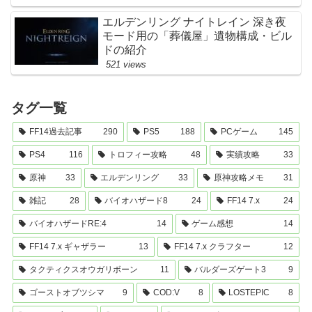
エルデンリング ナイトレイン 深き夜
モード用の「葬儀屋」遺物構成・ビル
ドの紹介
521 views
タグ一覧
FF14過去記事
290
PS5
188
PCゲーム
145
PS4
116
トロフィー攻略
48
実績攻略
33
原神
33
エルデンリング
33
原神攻略メモ
31
雑記
28
バイオハザード8
24
FF14 7.x
24
バイオハザードRE:4
14
ゲーム感想
14
FF14 7.x ギャザラー
13
FF14 7.x クラフター
12
タクティクスオウガリボーン
11
バルダーズゲート3
9
ゴーストオブツシマ
9
COD:V
8
LOSTEPIC
8