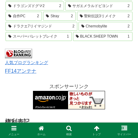
ドラゴンズドグマ2
2
サガエメラルドビヨンド
2
自作PC
2
Stray
2
聖剣伝説3リメイク
2
ドラクエ7リイマジンド
2
Chernobylite
2
スーパーバレットブレイク
1
BLACK SHEEP TOWN
1
人気ブログランキング
FF14アンテナ
スポンサーリンク
権利表記
記載されている会社名・製品名・システム名などは、各社
メニュー
ホーム
検索
トップ
サイドバー