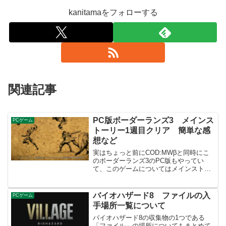
kanitamaをフォローする
関連記事
PC版ボーダーランズ3 メインス
PCゲーム
トーリー1週目クリア 簡単な感
想など
実はちょっと前にCOD:MWβと同時にこ
のボーダーランズ3のPC版もやってい
て、このゲームについてはメインストー
リーの1週目までクリアしたところまで遊
びました。このゲームについてはハック
&スラッシュとFPSが融合したようなゲ
バイオハザード8 ファイルの入
PCゲーム
ームでクリア後の...
手場所一覧について
バイオハザード8の収集物の1つである
「ファイル」の場所についてもまとめて