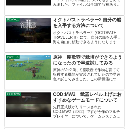
みました。ファイルは全部で47種あり、
全て発見することでレコードを達成して
ポイントが貰えたり、トロフィーや実績
の「活字中毒」を解除条件にもなってま
オクトパストラベラー2 自分の船
PCゲーム
す。プロローグから村（...
を入手する方法について
オクトパストラベラー2（OCTOPATH
TRAVELER II）にて、自分の船を入手し
海を自由に移動できるようになります
が、その船の入手方法（サブストーリー
「商売の匂い・トロップホップ編」）に
ついてをまとめてみました。ゲームの攻
原神 塵歌壺で栽培ができるよう
PCゲーム
略について...
になったので早速試してみる
原神のVer2.0にて塵歌壺で作物を育てて
収穫する機能が実装されていたので早速
色々試してみました。この新機能につい
てはまだ実装から間もないので、情報が
入り次第記事内容を更新していくと思い
ます。塵歌壺内で畑や種を購入可能に塵
COD:MW2 武器レベル上げにお
COD:MW2
歌壺内で栽培につい...
すすめなゲームモードについて
先日正式版がリリースされた
COD:MW2（2022）ですが今作のマルチ
プレイヤーについて、ゲームシステムの
仕様が変更されたというのもあります
が、武器のレベル上げがかなり大変そう