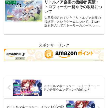
でした。発売間もない情報なので今後変
リトルノア楽園の後継者 実績・
PCゲーム
化はあると思いますが、その武...
トロフィーの一覧やその攻略につ
いて
先日発売されていた「リトルノア楽園の
後継者」というゲームについて、Steam
版を購入してストーリーのノーマル・ハ
ードモードをクリアできました。こちら
のブログでも、その攻略情報（実績・ト
ロフィー）に関連することをまとめてい
きたいと思います。達...
スポンサーリンク
アイドルマネージャー ストーリーモー
ドの分岐やエンディング条件など
アイドルマネージャー イベントCGの取