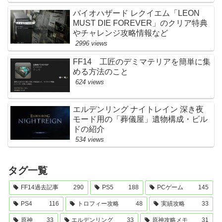
バイオハザード レクイエム「LEON
MUST DIE FOREVER」のクリア特典
やチャレンジ攻略情報など
2996 views
FF14 工匠のデミマテリアを簡単に集
める方法のこと
624 views
エルデンリング ナイトレイン 深き夜
モード用の「葬儀屋」遺物構成・ビル
ドの紹介
534 views
タグ一覧
FF14過去記事
290
PS5
188
PCゲーム
145
PS4
116
トロフィー攻略
48
実績攻略
33
原神
33
エルデンリング
33
原神攻略メモ
31