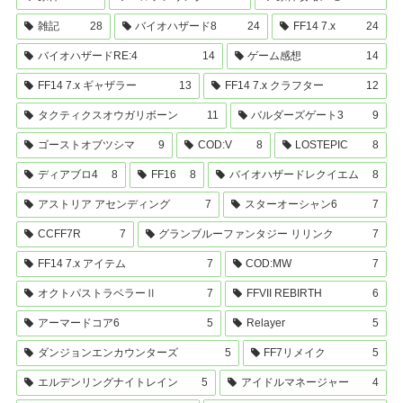
雑記
28
バイオハザード8
24
FF14 7.x
24
バイオハザードRE:4
14
ゲーム感想
14
FF14 7.x ギャザラー
13
FF14 7.x クラフター
12
タクティクスオウガリボーン
11
バルダーズゲート3
9
ゴーストオブツシマ
9
COD:V
8
LOSTEPIC
8
ディアブロ4
8
FF16
8
バイオハザードレクイエム
8
アストリア アセンディング
7
スターオーシャン6
7
CCFF7R
7
グランブルーファンタジー リリンク
7
FF14 7.x アイテム
7
COD:MW
7
オクトパストラベラーⅡ
7
FFVII REBIRTH
6
アーマードコア6
5
Relayer
5
ダンジョンエンカウンターズ
5
FF7リメイク
5
エルデンリングナイトレイン
5
アイドルマネージャー
4