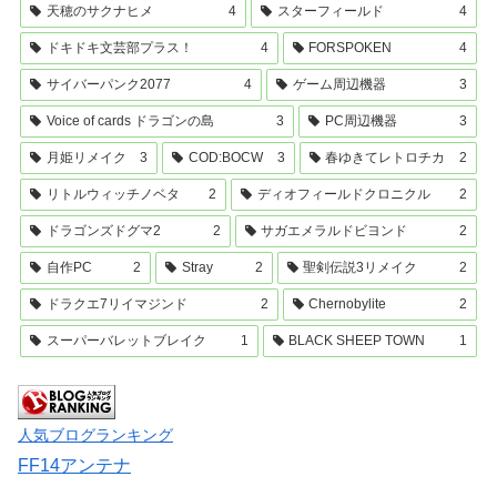
天穂のサクナヒメ
4
スターフィールド
4
ドキドキ文芸部プラス！
4
FORSPOKEN
4
サイバーパンク2077
4
ゲーム周辺機器
3
Voice of cards ドラゴンの島
3
PC周辺機器
3
月姫リメイク
3
COD:BOCW
3
春ゆきてレトロチカ
2
リトルウィッチノベタ
2
ディオフィールドクロニクル
2
ドラゴンズドグマ2
2
サガエメラルドビヨンド
2
自作PC
2
Stray
2
聖剣伝説3リメイク
2
ドラクエ7リイマジンド
2
Chernobylite
2
スーパーバレットブレイク
1
BLACK SHEEP TOWN
1
人気ブログランキング
FF14アンテナ