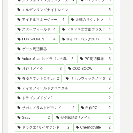
ダンジョンエンカウンターズ
5
FF7リメイク
5
エルデンリングナイトレイン
5
アイドルマネージャー
4
天穂のサクナヒメ
4
スターフィールド
4
ドキドキ文芸部プラス！
4
FORSPOKEN
4
サイバーパンク2077
4
ゲーム周辺機器
3
Voice of cards ドラゴンの島
3
PC周辺機器
3
月姫リメイク
3
COD:BOCW
3
春ゆきてレトロチカ
2
リトルウィッチノベタ
2
ディオフィールドクロニクル
2
ドラゴンズドグマ2
2
サガエメラルドビヨンド
2
自作PC
2
Stray
2
聖剣伝説3リメイク
2
ドラクエ7リイマジンド
2
Chernobylite
2