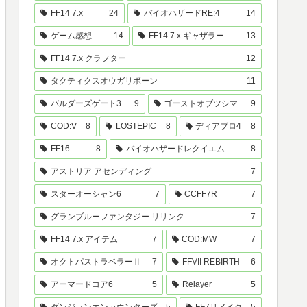
FF14 7.x
24
バイオハザードRE:4
14
ゲーム感想
14
FF14 7.x ギャザラー
13
FF14 7.x クラフター
12
タクティクスオウガリボーン
11
バルダーズゲート3
9
ゴーストオブツシマ
9
COD:V
8
LOSTEPIC
8
ディアブロ4
8
FF16
8
バイオハザードレクイエム
8
アストリア アセンディング
7
スターオーシャン6
7
CCFF7R
7
グランブルーファンタジー リリンク
7
FF14 7.x アイテム
7
COD:MW
7
オクトパストラベラーⅡ
7
FFVII REBIRTH
6
アーマードコア6
5
Relayer
5