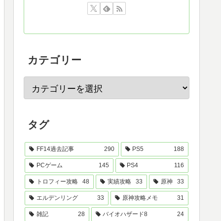
カテゴリー
タグ
FF14過去記事
290
PS5
188
PCゲーム
145
PS4
116
トロフィー攻略
48
実績攻略
33
原神
33
エルデンリング
33
原神攻略メモ
31
雑記
28
バイオハザード8
24