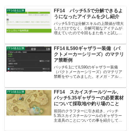
FF14 パッチ5.5で分解できるよ
FF14過去記事
うになったアイテムを少し紹介
パッチ5.5では分解スキルの上限値が増大
しただけでなく、分解可能なアイテムが
増えていたので今回もまた色々と試して
みました。パッチ5.5で新しく分解可能に
なったアイテムについてパッチ5.5では分
解スキルの上限が510➡520となり、以前
FF14 IL590ギャザラー装備（パ
FF14過去記事
まで分...
クトメーカーシリーズ）のマテリ
ア禁断例
パッチ6.1にてIL590のギャザラー装備
（パクトメーカーシリーズ）のマテリア
禁断をやってみました。オメガ・アルテ
マテリジャを大量に消費して技術力やGP
のステータスを多めに上げた禁断内容に
なっているので、その参考例にしてみて
FF14 スカイスチールツール、
FF14過去記事
ください。禁断後...
パッチ5.35ギャザラーの必要素材
について採取地や釣り場のこと
前回のクラフターに引き続き、パッチ
5.35スカイスチールツールのギャザラー
主道具のことについての事を紹介してい
こうかと思います。パッチ5.35ギャザラ
ーのスカイスチールツール強化について