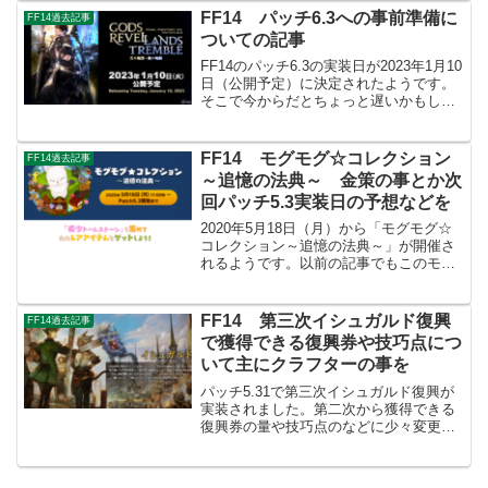
パッチ5.35でもギャザラーの強化方法に
FF14 パッチ6.3への事前準備に
FF14過去記事
ついては基本的...
ついての記事
FF14のパッチ6.3の実装日が2023年1月10
日（公開予定）に決定されたようです。
そこで今からだとちょっと遅いかもしれ
ませんが、そのパッチへ向けた準備とい
うことで、主に金策（ギャザラーやクラ
フター）に関することで事前に準備して
FF14 モグモグ☆コレクション
FF14過去記事
おいた方が...
～追憶の法典～ 金策の事とか次
回パッチ5.3実装日の予想などを
2020年5月18日（月）から「モグモグ☆
コレクション～追憶の法典～」が開催さ
れるようです。以前の記事でもこのモグ
モグコレクションイベントを金策に利用
できることや次回大型パッチ実装日の予
想などを書いてみたので今回もまたやっ
FF14 第三次イシュガルド復興
FF14過去記事
てみようかと思いま...
で獲得できる復興券や技巧点につ
いて主にクラフターの事を
パッチ5.31で第三次イシュガルド復興が
実装されました。第二次から獲得できる
復興券の量や技巧点のなどに少々変更が
あったようでしたので、簡単にですが主
にクラフターの納品物関係の事をまとめ
てみました。パッチ5.31第三次復興でク