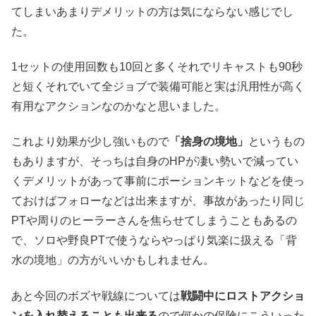
てしまいあまりデメリットの方は気にならない感じでし
た。
1セットの使用回数も10回と多くそれでリキャストも90秒
と短くそれでいて全ジョブで装備可能と実は汎用性が高く
有用なアクションなのかなと思いました。
これより効果が少し強いもので
「捨身の境地」
というもの
もありますが、そっちは自身のHPが凄い勢いで減ってい
くデメリットがあって事前にポーションキットなどを使っ
ておけばフォローなどは出来ますが、事故があったり同じ
PTや周りのヒーラーさんを焦らせてしまうこともあるの
で、ソロや野良PTで使うならやっぱり気楽に扱える「背
水の境地」の方がいいかもしれません。
あと今回のボズヤ戦線については
戦闘中にロストアクショ
ンを入れ替えることも出来る
ので何かの保険にこういった