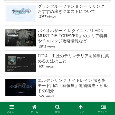
グランブルーファンタジー リリンク
おすすめ稼ぎクエストについて
3057 views
バイオハザード レクイエム「LEON
MUST DIE FOREVER」のクリア特典
やチャレンジ攻略情報など
2941 views
FF14 工匠のデミマテリアを簡単に集
める方法のこと
604 views
エルデンリング ナイトレイン 深き夜
モード用の「葬儀屋」遺物構成・ビル
ドの紹介
521 views
タグ一覧
メニュー
ホーム
検索
トップ
サイドバー