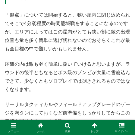
「拠点」については開始すると、狭い屋内に閉じ込められ
てそこで4分弱程度の時間籠城戦をすることになるのです
が、エリアによってはこの屋内がとても狭い割に敵の出現
位置も量も多く簡単に逃げ切れないのでおそらくこれが最
も全目標の中で難しいかもしれません。
序盤の内は敵も弱く簡単に捌いていけると思いますが、ラ
ウンドの後半ともなるとボス級のゾンビが大量に雪崩込ん
できて、少なくともソロプレイでは捌ききれるものではな
くなります。
リーサルタクティカルやフィールドアップグレードのゲー
ジを満タンにしておくなど前準備をしっかりしてからこの
目標を開始することを推奨します。
メニュー
ホーム
検索
トップ
サイドバー