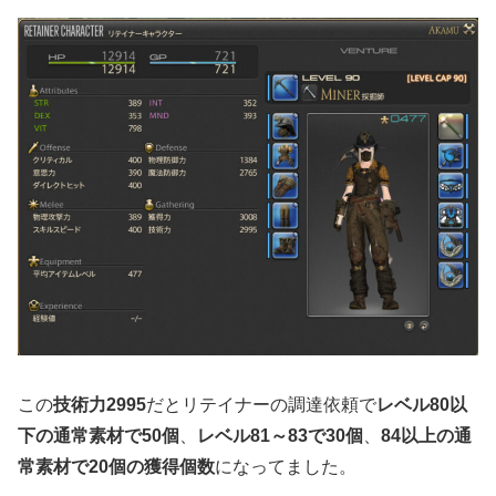
この
技術力2995
だとリテイナーの調達依頼で
レベル80以
下の通常素材で50個
、
レベル81～83で30個
、
84以上の通
常素材で20個の獲得個数
になってました。