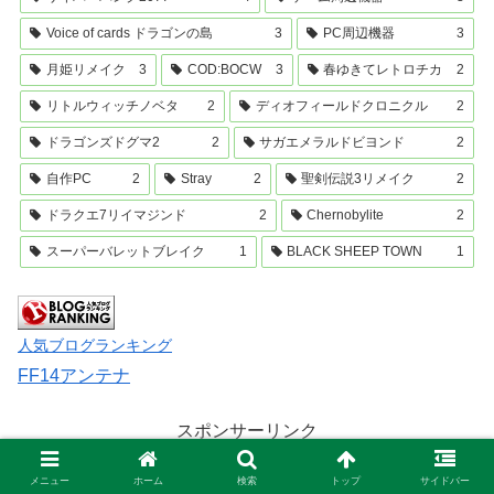
Voice of cards ドラゴンの島
3
PC周辺機器
3
月姫リメイク
3
COD:BOCW
3
春ゆきてレトロチカ
2
リトルウィッチノベタ
2
ディオフィールドクロニクル
2
ドラゴンズドグマ2
2
サガエメラルドビヨンド
2
自作PC
2
Stray
2
聖剣伝説3リメイク
2
ドラクエ7リイマジンド
2
Chernobylite
2
スーパーバレットブレイク
1
BLACK SHEEP TOWN
1
人気ブログランキング
FF14アンテナ
スポンサーリンク
メニュー
ホーム
検索
トップ
サイドバー