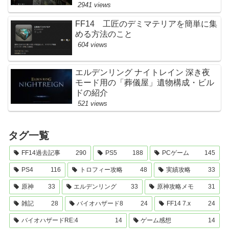
2941 views
FF14 工匠のデミマテリアを簡単に集
める方法のこと
604 views
エルデンリング ナイトレイン 深き夜
モード用の「葬儀屋」遺物構成・ビル
ドの紹介
521 views
タグ一覧
FF14過去記事
290
PS5
188
PCゲーム
145
PS4
116
トロフィー攻略
48
実績攻略
33
原神
33
エルデンリング
33
原神攻略メモ
31
雑記
28
バイオハザード8
24
FF14 7.x
24
バイオハザードRE:4
14
ゲーム感想
14