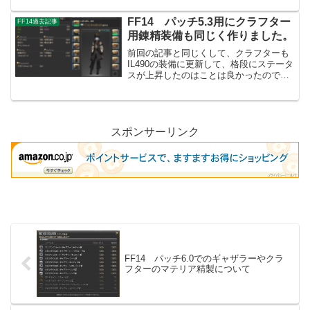
ロールごとのHPがどの程度の高さになる
のか気になったこともあり、俺Tools様の
FF14 パッチ5.3用にクラフター
FF14過去記事
装備...
用錬精装備も同じく作りました。
前回の記事と同じくして、クラフターも
IL490の装備に更新して、格段にステータ
スが上昇したのはことは良かったのです
が、パッチ5.3の現状ではマテリア錬精度
が溜まり辛いという欠点があります。秘
伝書8巻以上のレシピでない限りは錬精度
を溜めること...
スポンサーリンク
FF14 パッチ6.0でのギャザラーやクラ
フターのマテリア精製について