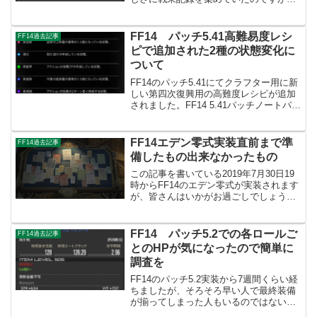
実装から結構時間が経った今になりよう
やくその条件である「南方ボズヤ戦線・
グンヒルド・ザトゥノル高原」で入手で
FF14 パッチ5.41高難易度レシ
FF14過去記事
きる全ての戦果記録5...
ピで追加された2種の状態変化に
ついて
FF14のパッチ5.41にてクラフター用に新
しい第四次復興用の高難度レシピが追加
されました。FF14 5.41パッチノートパッ
チ5.31以前からまた新しく2種の状態変化
「高進捗」と「長持続」が追加されまし
た。そこについてを中心に今回の高難
FF14エデン零式実装直前まで準
FF14過去記事
易...
備したもの出来なかったもの
この記事を書いている2019年7月30日19
時からFF14のエデン零式が実装されます
が、皆さんはいかがお過ごしでしょう
か。あと零式実装に伴って5.05パッチノ
ートが公開されましたね。パッチノート
については主に多くの方が気にしている
FF14 パッチ5.2での各ロールご
FF14過去記事
のはバトル...
とのHPが気になったので簡単に
調査を
FF14のパッチ5.2実装から7週間くらい経
ちましたが、そろそろ早い人で最終装備
が揃ってしまった人もいるのではないで
しょうか。今回個人的にパッチ5.2での各