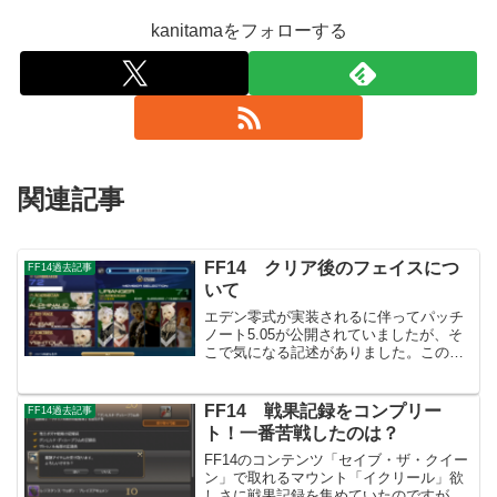
kanitamaをフォローする
関連記事
FF14 クリア後のフェイスにつ
FF14過去記事
いて
エデン零式が実装されるに伴ってパッチ
ノート5.05が公開されていましたが、そ
こで気になる記述がありました。このフ
ェイス育成については前々からいつかは
やろうと思っていましたが、緩和された
この機会にサブジョブの育成も兼ねてま
FF14 戦果記録をコンプリー
FF14過去記事
た始めてみようと思い...
ト！一番苦戦したのは？
FF14のコンテンツ「セイブ・ザ・クイー
ン」で取れるマウント「イクリール」欲
しさに戦果記録を集めていたのですが、