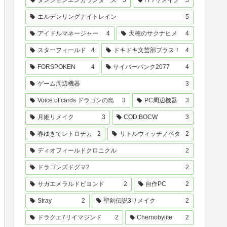
ダンジョンエンカウンターズ
5
FF7リメイク
5
エルデンリングナイトレイン
5
アイドルマネージャー
4
天穂のサクナヒメ
4
スターフィールド
4
ドキドキ文芸部プラス！
4
FORSPOKEN
4
サイバーパンク2077
4
ゲーム周辺機器
3
Voice of cards ドラゴンの島
3
PC周辺機器
3
月姫リメイク
3
COD:BOCW
3
春ゆきてレトロチカ
2
リトルウィッチノベタ
2
ディオフィールドクロニクル
2
ドラゴンズドグマ2
2
サガエメラルドビヨンド
2
自作PC
2
Stray
2
聖剣伝説3リメイク
2
ドラクエ7リイマジンド
2
Chernobylite
2