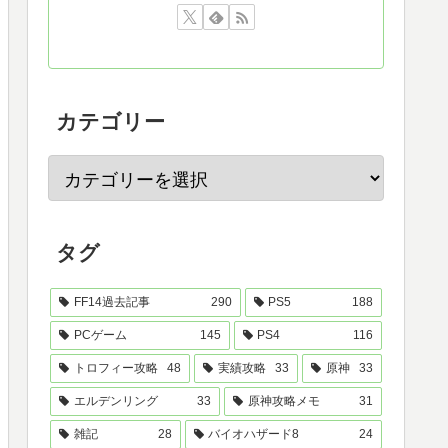
カテゴリー
タグ
FF14過去記事
290
PS5
188
PCゲーム
145
PS4
116
トロフィー攻略
48
実績攻略
33
原神
33
エルデンリング
33
原神攻略メモ
31
雑記
28
バイオハザード8
24