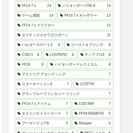
FF14 7.x
24
バイオハザードRE:4
14
ゲーム感想
14
FF14 7.x ギャザラー
13
FF14 7.x クラフター
12
タクティクスオウガリボーン
11
バルダーズゲート3
9
ゴーストオブツシマ
9
COD:V
8
LOSTEPIC
8
ディアブロ4
8
FF16
8
バイオハザードレクイエム
8
アストリア アセンディング
7
スターオーシャン6
7
CCFF7R
7
グランブルーファンタジー リリンク
7
FF14 7.x アイテム
7
COD:MW
7
オクトパストラベラーⅡ
7
FFVII REBIRTH
6
アーマードコア6
5
Relayer
5