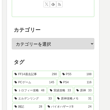
カテゴリー
タグ
FF14過去記事
290
PS5
188
PCゲーム
145
PS4
116
トロフィー攻略
48
実績攻略
33
原神
33
エルデンリング
33
原神攻略メモ
31
雑記
28
バイオハザード8
24