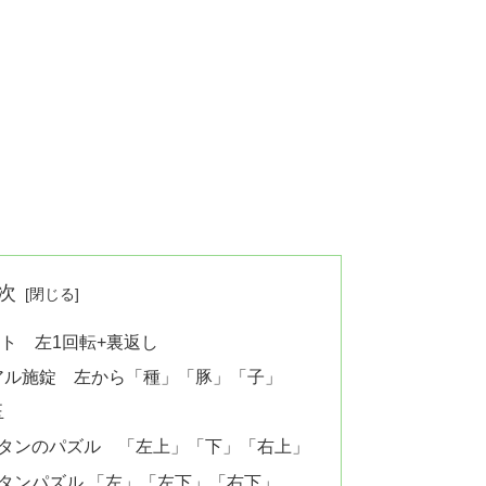
次
ト 左1回転+裏返し
アル施錠 左から「種」「豚」「子」
玉
ボタンのパズル 「左上」「下」「右上」
ボタンパズル 「左」「左下」「右下」