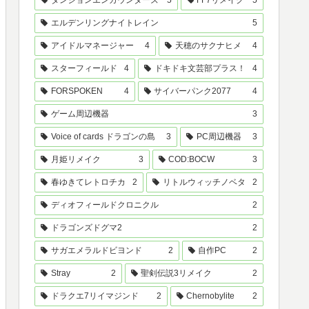
ダンジョンエンカウンターズ
5
FF7リメイク
5
エルデンリングナイトレイン
5
アイドルマネージャー
4
天穂のサクナヒメ
4
スターフィールド
4
ドキドキ文芸部プラス！
4
FORSPOKEN
4
サイバーパンク2077
4
ゲーム周辺機器
3
Voice of cards ドラゴンの島
3
PC周辺機器
3
月姫リメイク
3
COD:BOCW
3
春ゆきてレトロチカ
2
リトルウィッチノベタ
2
ディオフィールドクロニクル
2
ドラゴンズドグマ2
2
サガエメラルドビヨンド
2
自作PC
2
Stray
2
聖剣伝説3リメイク
2
ドラクエ7リイマジンド
2
Chernobylite
2