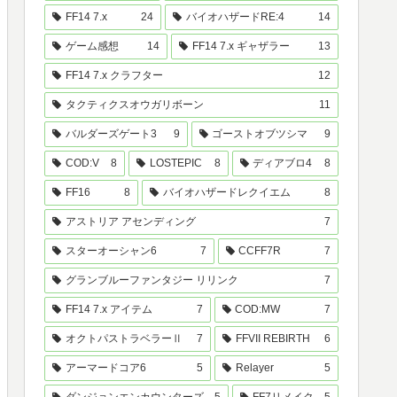
FF14 7.x
24
バイオハザードRE:4
14
ゲーム感想
14
FF14 7.x ギャザラー
13
FF14 7.x クラフター
12
タクティクスオウガリボーン
11
バルダーズゲート3
9
ゴーストオブツシマ
9
COD:V
8
LOSTEPIC
8
ディアブロ4
8
FF16
8
バイオハザードレクイエム
8
アストリア アセンディング
7
スターオーシャン6
7
CCFF7R
7
グランブルーファンタジー リリンク
7
FF14 7.x アイテム
7
COD:MW
7
オクトパストラベラーⅡ
7
FFVII REBIRTH
6
アーマードコア6
5
Relayer
5