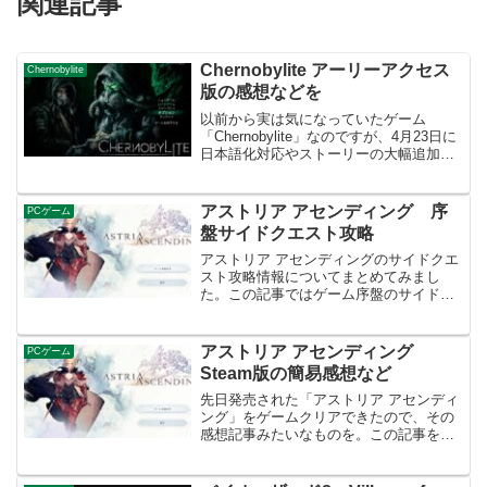
関連記事
Chernobylite アーリーアクセス
Chernobylite
版の感想などを
以前から実は気になっていたゲーム
「Chernobylite」なのですが、4月23日に
日本語化対応やストーリーの大幅追加な
どの大型アップデートが実装されまし
た。さらには20%オフのセールが来てい
て、これはいい機会だと思いまだアーリ
アストリア アセンディング 序
PCゲーム
ーアクセスの...
盤サイドクエスト攻略
アストリア アセンディングのサイドクエ
スト攻略情報についてまとめてみまし
た。この記事ではゲーム序盤のサイドク
エストから受注できるものの中から、攻
略が分かり辛い厄介なものとその個所を
ピックアップしていこうと思ってます。
アストリア アセンディング
PCゲーム
盗賊へのジレンマ受注条件...
Steam版の簡易感想など
先日発売された「アストリア アセンディ
ング」をゲームクリアできたので、その
感想記事みたいなものを。この記事を書
いている段階ではまだ隠し要素や実績コ
ンプリート等が出来てなくゲームを完全
に遊べてないような状態なので、ちゃん