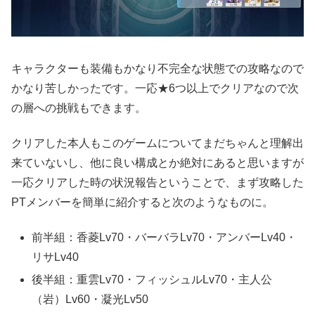
キャラクターも装備もかなり不完全な状態での攻略なので
かなり苦しかったです。一応★6つ以上でクリアなので次
の層への挑戦もできます。
クリアした本人もこのゲームについてまだちゃんと理解出
来ていないし、他に良い構成とか絶対にあると思いますが
一応クリアした時の状況報告ということで、まず攻略した
PTメンバーを簡単に紹介すると次のようなものに。
前半組：香菱Lv70・バーバラLv70・アンバーLv40・
リサLv40
後半組：重雲Lv70・フィッシュルLv70・主人公
（岩）Lv60・凝光Lv50