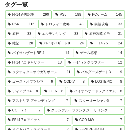
タグ一覧
FF14過去記事
290
PS5
188
PCゲーム
145
PS4
116
トロフィー攻略
48
実績攻略
33
原神
33
エルデンリング
33
原神攻略メモ
31
雑記
28
バイオハザード8
24
FF14 7.x
24
バイオハザードRE:4
14
ゲーム感想
14
FF14 7.x ギャザラー
13
FF14 7.x クラフター
12
タクティクスオウガリボーン
11
バルダーズゲート3
9
ゴーストオブツシマ
9
COD:V
8
LOSTEPIC
8
ディアブロ4
8
FF16
8
バイオハザードレクイエム
8
アストリア アセンディング
7
スターオーシャン6
7
CCFF7R
7
グランブルーファンタジー リリンク
7
FF14 7.x アイテム
7
COD:MW
7
オクトパストラベラーⅡ
7
FFVII REBIRTH
6