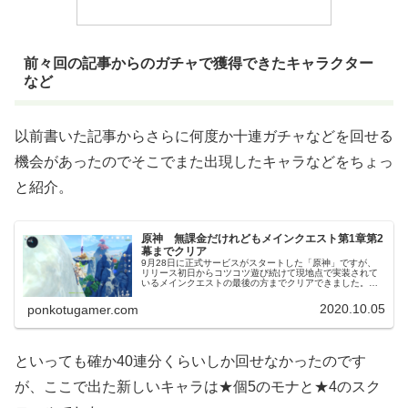
前々回の記事からのガチャで獲得できたキャラクター
など
以前書いた記事からさらに何度か十連ガチャなどを回せる
機会があったのでそこでまた出現したキャラなどをちょっ
と紹介。
原神 無課金だけれどもメインクエスト第1章第2
幕までクリア
9月28日に正式サービスがスタートした「原神」ですが、
リリース初日からコツコツ遊び続けて現地点で実装されて
いるメインクエストの最後の方までクリアできました。ち
なみに私はこのゲームについてまだ全く課金していない無
課金の状態で進めてました。メイ...
2020.10.05
ponkotugamer.com
といっても確か40連分くらいしか回せなかったのです
が、ここで出た新しいキャラは★個5のモナと★4のスク