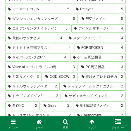
アーマードコア6
5
Relayer
5
ダンジョンエンカウンターズ
5
FF7リメイク
5
エルデンリングナイトレイン
5
アイドルマネージャー
4
天穂のサクナヒメ
4
スターフィールド
4
ドキドキ文芸部プラス！
4
FORSPOKEN
4
サイバーパンク2077
4
ゲーム周辺機器
3
Voice of cards ドラゴンの島
3
PC周辺機器
3
月姫リメイク
3
COD:BOCW
3
春ゆきてレトロチカ
2
リトルウィッチノベタ
2
ディオフィールドクロニクル
2
ドラゴンズドグマ2
2
サガエメラルドビヨンド
2
自作PC
2
Stray
2
聖剣伝説3リメイク
2
ドラクエ7リイマジンド
2
Chernobylite
2
スーパーバレットブレイク
1
BLACK SHEEP TOWN
1
メニュー
ホーム
検索
トップ
サイドバー