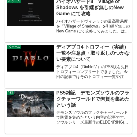
バイオハザード8 Village of
PCゲーム
としたゲーム感想記事を...
Shadows を引継ぎ無しのNew
Game にて攻略
バイオハザードヴィレッジの最高難易度
を「Village of Shadows」を引継ぎ無しの
New Game にて攻略してみました。はじ
めに攻略のルールなどまずこの難易度で
すが、普通にかなり難しいのでトロフィ
ー・実績目当てであれば引継ぎ有り...
ディアブロ4 トロフィー（実績）
PCゲーム
一覧や注意点・取り返しのつかな
い要素について
ディアブロ4（DiabloⅣ）のPS5版を先日
トロフィーコンプリートできました。今
回の記事ではそのトロフィー一覧や注意
点・取り返しのつかない要素などの情報
をまとめました。トロフィー（実績）の
一覧トロフィー（Steam版の実績）一覧
PS5雑記 デモンズソウルのフラ
PS5
は以下の通...
クチャーワールドで陶貨を集めた
という話
デモンズソウルのフラクチャーワールド
で陶貨を集めたという内容の記事です。
ソウルシリーズ最新作のELDENRING(エ
ルデンリング)が発売される前にこのPS5
版デモンズソウルのトロフィーコンプリ
ートとは別の隠し要素もクリアしておい