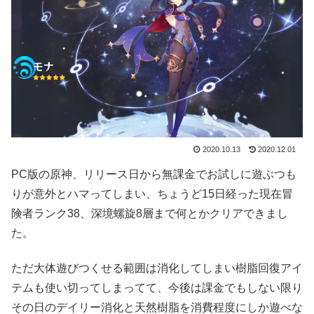
2020.10.13
2020.12.01
PC版の原神、リリース日から無課金でお試しに遊ぶつも
りが意外とハマってしまい、ちょうど15日経った現在冒
険者ランク38、深境螺旋8層まで何とかクリアできまし
た。
ただ大体遊びつくせる範囲は消化してしまい樹脂回復アイ
テムも使い切ってしまってて、今後は課金でもしない限り
その日のデイリー消化と天然樹脂を消費程度にしか遊べな