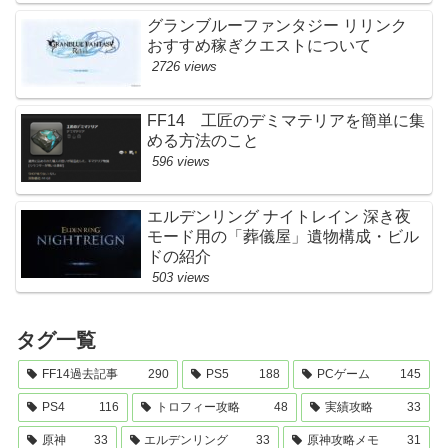
グランブルーファンタジー リリンク
おすすめ稼ぎクエストについて
2726 views
FF14 工匠のデミマテリアを簡単に集
める方法のこと
596 views
エルデンリング ナイトレイン 深き夜
モード用の「葬儀屋」遺物構成・ビル
ドの紹介
503 views
タグ一覧
FF14過去記事
290
PS5
188
PCゲーム
145
PS4
116
トロフィー攻略
48
実績攻略
33
原神
33
エルデンリング
33
原神攻略メモ
31