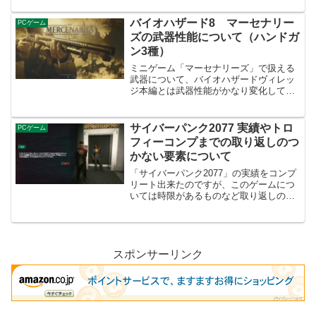
とめました。CCFF7Rのトロフィー一覧
CCFF7Rのトロフィー一覧 クリックor
バイオハザード8 マーセナリー
PCゲーム
タ...
ズの武器性能について（ハンドガ
ン3種）
ミニゲーム「マーセナリーズ」で扱える
武器について、バイオハザードヴィレッ
ジ本編とは武器性能がかなり変化してい
たような感じがあったので、その性能を
まとめてみました。今回の記事ではマー
セナリーズで扱えるハンドガン3種につい
サイバーパンク2077 実績やトロ
PCゲーム
てです。LEMIまずは...
フィーコンプまでの取り返しのつ
かない要素について
「サイバーパンク2077」の実績をコンプ
リート出来たのですが、このゲームにつ
いては時限があるものなど取り返しのつ
かない要素が結構あったので、それらの
ことを自分なりにまとめてみました。実
績・トロフィー収集については下記の攻
略サイトを主に参考に...
スポンサーリンク