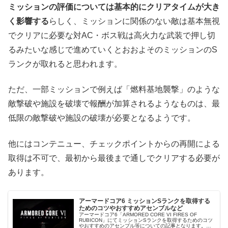
ミッションの評価については基本的にクリアタイムが大き
く影響する
らしく、ミッションに関係のない敵は基本無視
でクリアに必要な対AC・ボス戦は高火力な武装で押し切
るみたいな感じで進めていくとおおよそのミッションのS
ランクが取れると思われます。
ただ、一部ミッションで例えば「燃料基地襲撃」のような
敵撃破や施設を破壊で報酬が加算されるようなものは、最
低限の敵撃破や施設の破壊が必要となるようです。
他にはコンテニュー、チェックポイントからの再開による
取得は不可で、最初から最後まで通しでクリアする必要が
あります。
アーマードコア6 ミッションSランクを取得する
ためのコツやおすすめアセンブルなど
アーマードコア6「ARMORED CORE VI FIRES OF
RUBICON」にてミッションSランクを取得するためのコツ
やおすすめのアセンブル等についての記事となります。ミ