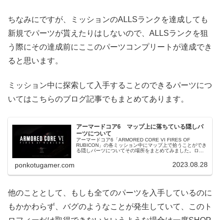
ちなみにですが、ミッションのALLSランクを達成しても
新規でパーツが貰えたりはしないので、ALLSランクを狙
う際にその達成前にここのパーツコンプリートが達成でき
ると思います。
ミッション中に探索して入手することのできるパーツにつ
いてはこちらのブログ記事でもまとめてあります。
アーマードコア6 マップ上に落ちている隠しパ
ーツについて
アーマードコア6「ARMORED CORE VI FIRES OF
RUBICON」の各ミッション中にマップ上で拾うことができ
る隠しパーツについてその場所をまとめてみました。ログ
ハントの場所一覧についてはこちらからどうぞ⤴隠しパーツ
の場所一...
2023.08.28
ponkotugamer.com
他のこととして、もしも全てのパーツを入手しているのに
もかかわらず、バグのようなことが発生していて、このト