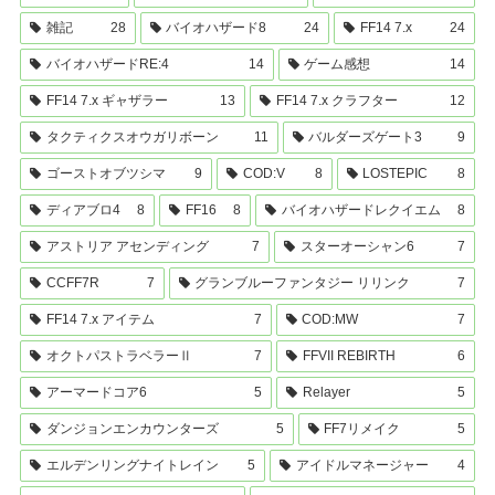
雑記
28
バイオハザード8
24
FF14 7.x
24
バイオハザードRE:4
14
ゲーム感想
14
FF14 7.x ギャザラー
13
FF14 7.x クラフター
12
タクティクスオウガリボーン
11
バルダーズゲート3
9
ゴーストオブツシマ
9
COD:V
8
LOSTEPIC
8
ディアブロ4
8
FF16
8
バイオハザードレクイエム
8
アストリア アセンディング
7
スターオーシャン6
7
CCFF7R
7
グランブルーファンタジー リリンク
7
FF14 7.x アイテム
7
COD:MW
7
オクトパストラベラーⅡ
7
FFVII REBIRTH
6
アーマードコア6
5
Relayer
5
ダンジョンエンカウンターズ
5
FF7リメイク
5
エルデンリングナイトレイン
5
アイドルマネージャー
4