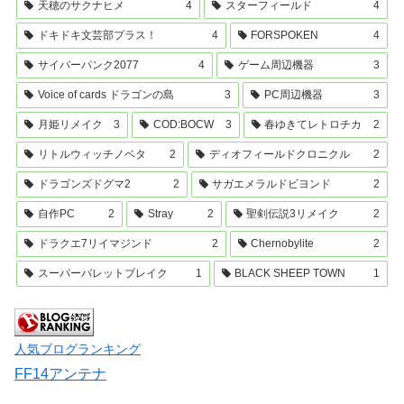
天穂のサクナヒメ
4
スターフィールド
4
ドキドキ文芸部プラス！
4
FORSPOKEN
4
サイバーパンク2077
4
ゲーム周辺機器
3
Voice of cards ドラゴンの島
3
PC周辺機器
3
月姫リメイク
3
COD:BOCW
3
春ゆきてレトロチカ
2
リトルウィッチノベタ
2
ディオフィールドクロニクル
2
ドラゴンズドグマ2
2
サガエメラルドビヨンド
2
自作PC
2
Stray
2
聖剣伝説3リメイク
2
ドラクエ7リイマジンド
2
Chernobylite
2
スーパーバレットブレイク
1
BLACK SHEEP TOWN
1
人気ブログランキング
FF14アンテナ