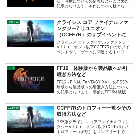
法・時期についての情報などをまとめた
記事となります。本作について様々な要
素がありますが、効率よく進めたい場合
にはこの「馬」を解放して快適にフィー
ルドを移動できるようにすることを最初
クライシス コア ファイナルファ
CCFF7R
に目指すのがおすす...
ンタジー7 リユニオン
（CCFF7R）のサブイベントに関
連するトロフィーについて（その
クライシス コアファイナルファンタジー
4）
VIIリユニオン（以下CCFF7R）のサブイ
ベントやミニゲームに関連するトロフィ
ー・実績などの攻略情報をまとめてみま
した。本作については時限性のトロフィ
ーが多いので、取り逃がしてしまった時
FF16 体験版から製品版への引
FF16
の保険として各...
継ぎ方法など
FF16（FINAL FANTASY XVI）のPS5体
験版から製品版への引継ぎ方法について
の記事となります。事前にFF16体験版
（DEMO版）が本体にインストールされ
ていることと、FF16体験版のクリアデー
タが必要になりますが、とくに複雑...
CCFF7Rのトロフィー一覧やその
CCFF7R
取得方法など
PS5版クライシス コアファイナルファン
タジーVIIリユニオン（以下CCFF7R）の
トロフィー（実績）をコンプリートでき
たので、その取得方法や注意点などをま