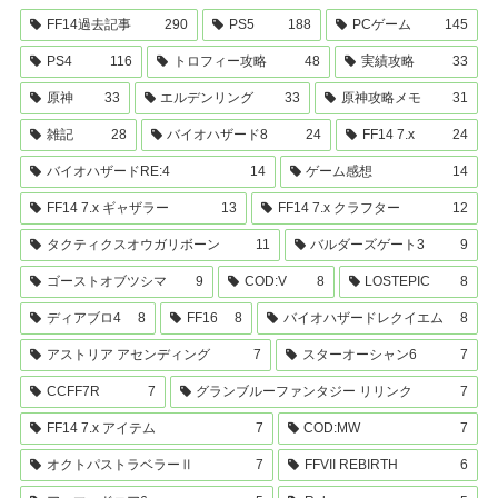
FF14過去記事
290
PS5
188
PCゲーム
145
PS4
116
トロフィー攻略
48
実績攻略
33
原神
33
エルデンリング
33
原神攻略メモ
31
雑記
28
バイオハザード8
24
FF14 7.x
24
バイオハザードRE:4
14
ゲーム感想
14
FF14 7.x ギャザラー
13
FF14 7.x クラフター
12
タクティクスオウガリボーン
11
バルダーズゲート3
9
ゴーストオブツシマ
9
COD:V
8
LOSTEPIC
8
ディアブロ4
8
FF16
8
バイオハザードレクイエム
8
アストリア アセンディング
7
スターオーシャン6
7
CCFF7R
7
グランブルーファンタジー リリンク
7
FF14 7.x アイテム
7
COD:MW
7
オクトパストラベラーⅡ
7
FFVII REBIRTH
6