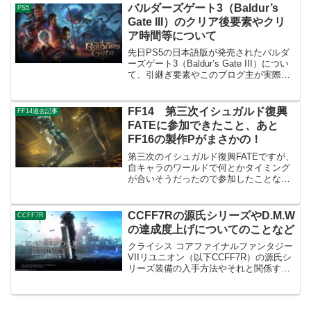
が「G2490VX/11」というもので、安価で
バルダーズゲート3（Baldur’s
PS5
検討していた...
Gate III）のクリア後要素やクリ
ア時間等について
先日PS5の日本語版が発売されたバルダ
ーズゲート3（Baldur’s Gate III）につい
て、引継ぎ要素やこのブログ主が実際に
クリアに掛かった時間などを簡単に紹介
していきます。基本的にクリア後の引継
ぎ要素等は無し本作についてはPC版
FF14 第三次イシュガルド復興
FF14過去記事
（S...
FATEに参加できたこと、あと
FF16の製作Pがまさかの！
第三次のイシュガルド復興FATEですが、
自キャラのワールドで何とかタイミング
が合いそうだったので参加したことなど
を。あと今日の早朝に公開されていた
PLAYSTATION 5 SHOWCASEにて個人
的に刺激の強い発表があったのでそこも
CCFF7Rの源氏シリーズやD.M.W
CCFF7R
色々と...
の達成度上げについてのことなど
クライシス コアファイナルファンタジー
VIIリユニオン（以下CCFF7R）の源氏シ
リーズ装備の入手方法やそれと関係する
D.M.Wの達成度上げなどについてのこと
を記事にしました。源氏装備の入手方法
について源氏装備の効果や入手方法につ